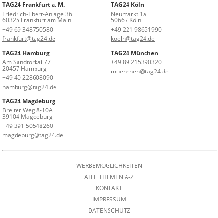
TAG24 Frankfurt a. M.
TAG24 Köln
Friedrich-Ebert-Anlage 36
Neumarkt 1a
60325 Frankfurt am Main
50667 Köln
+49 69 348750580
+49 221 98651990
frankfurt@tag24.de
koeln@tag24.de
TAG24 Hamburg
TAG24 München
Am Sandtorkai 77
+49 89 215390320
20457 Hamburg
muenchen@tag24.de
+49 40 228608090
hamburg@tag24.de
TAG24 Magdeburg
Breiter Weg 8-10A
39104 Magdeburg
+49 391 50548260
magdeburg@tag24.de
WERBEMÖGLICHKEITEN
ALLE THEMEN A-Z
KONTAKT
IMPRESSUM
DATENSCHUTZ