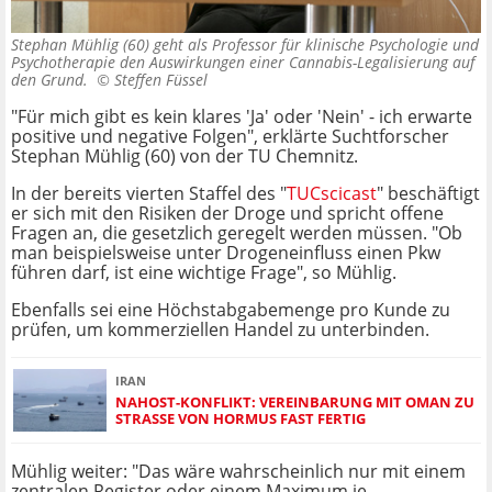
Stephan Mühlig (60) geht als Professor für klinische Psychologie und
Psychotherapie den Auswirkungen einer Cannabis-Legalisierung auf
den Grund. ©
Steffen Füssel
"Für mich gibt es kein klares 'Ja' oder 'Nein' - ich erwarte
positive und negative Folgen", erklärte Suchtforscher
Stephan Mühlig (60) von der TU Chemnitz.
In der bereits vierten Staffel des "
TUCscicast
" beschäftigt
er sich mit den Risiken der Droge und spricht offene
Fragen an, die gesetzlich geregelt werden müssen. "Ob
man beispielsweise unter Drogeneinfluss einen Pkw
führen darf, ist eine wichtige Frage", so Mühlig.
Ebenfalls sei eine Höchstabgabemenge pro Kunde zu
prüfen, um kommerziellen Handel zu unterbinden.
IRAN
NAHOST-KONFLIKT: VEREINBARUNG MIT OMAN ZU
STRASSE VON HORMUS FAST FERTIG
Mühlig weiter: "Das wäre wahrscheinlich nur mit einem
zentralen Register oder einem Maximum je