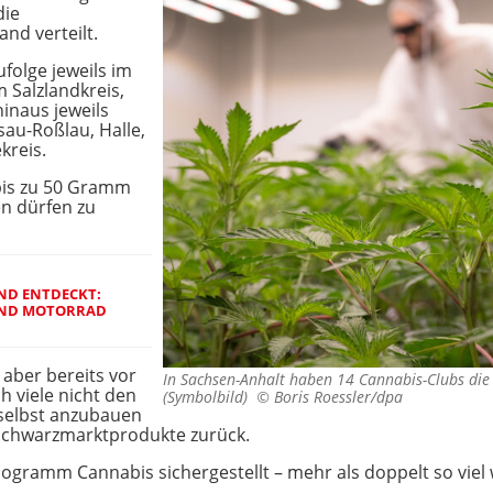
die
nd verteilt.
folge jeweils im
m Salzlandkreis,
hinaus jeweils
sau-Roßlau, Halle,
kreis.
n bis zu 50 Gramm
en dürfen zu
ND ENTDECKT:
UND MOTORRAD
 aber bereits vor
In Sachsen-Anhalt haben 14 Cannabis-Clubs die 
ch viele nicht den
(Symbolbild) ©
Boris Roessler/dpa
selbst anzubauen
 Schwarzmarktprodukte zurück.
logramm Cannabis sichergestellt – mehr als doppelt so viel 