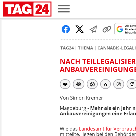
TAG24
THEMA
CANNABIS-LEGAL
NACH TEILLEGALISIE
ANBAUVEREINIGUNGE
❤️
😂
😱
🔥
😥
👏
Von Simon Kremer
Magdeburg -
Mehr als ein Jahr 
Anbauvereinigungen eine Erlau
Wie das
Landesamt für Verbrauc
mitteilte, liegen bei den Behörde