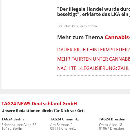
"Der illegale Handel wurde durc
beseitigt", erklärte das LKA ein
Titelfoto: Boris Roessler/dpa
Mehr zum Thema
Cannabis-
DAUER-KIFFER HINTERM STEUER
MEHR FAHRTEN UNTER CANNABIS
NACH TEIL-LEGALISIERUNG: ZAHL
TAG24 NEWS Deutschland GmbH
Unsere Redaktionen direkt für Dich vor Ort:
TAG24 Berlin
TAG24 Chemnitz
TAG24 Dresden
Schönhauser Allee 36
Am Rathaus 2
Ostra-Allee 18
10435 Berlin
09111 Chemnitz
01067 Dresden