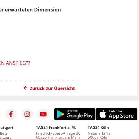
 der erwarteten Dimension
N ANSTIEG"?
Zurück zur Übersicht
uttgart
TAG24 Frankfurt a. M.
TAG24 Köln
aße 2
Friedrich-Ebert-Anlage 36
Neumarkt 1a
ttgart
60325 Frankfurt am Main
50667 Köln