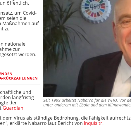
un öffentlich.
Ansatz, um Covid-
em seien die
ven Maßnahmen auf
ht zu
en nationale
nahme zur
ngesetzt werden.
SENDEN
A-RÜCKZAHLUNGEN
chaftliche und
rden langfristig
Seit 1999 arbeitet Nabarro für die WHO. Vor de
agte der
unter anderem mit Ebola und dem Klimawand
ut
Guardian
.
 dem Virus als ständige Bedrohung, die Fähigkeit aufrecht
ren", erklärte Nabarro laut Bericht von
Inquisitr
.