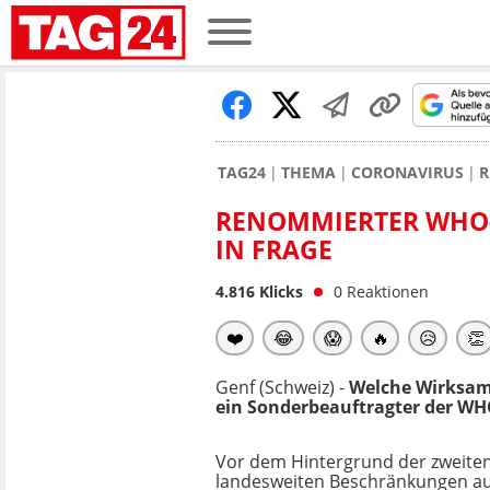
TAG24
THEMA
CORONAVIRUS
R
RENOMMIERTER WHO-
IN FRAGE
4.816
Klicks
0
Reaktionen
❤️
😂
😱
🔥
😥
👏
Genf (Schweiz) -
Welche Wirksamk
ein Sonderbeauftragter der WH
Vor dem Hintergrund der zweiten
landesweiten Beschränkungen au