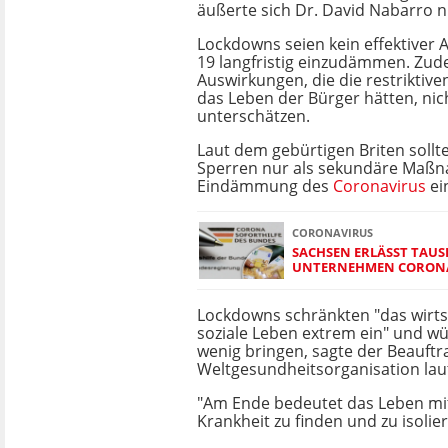
äußerte sich Dr. David Nabarro n
Lockdowns seien kein effektiver 
19 langfristig einzudämmen. Zud
Auswirkungen, die die restrikti
das Leben der Bürger hätten, nic
unterschätzen.
Laut dem gebürtigen Briten sollt
Sperren nur als sekundäre Maß
Eindämmung des
Coronavirus
ei
CORONAVIRUS
SACHSEN ERLÄSST TAU
UNTERNEHMEN CORON
Lockdowns schränkten "das wirts
soziale Leben extrem ein" und wü
wenig bringen, sagte der Beauftr
Weltgesundheitsorganisation la
"Am Ende bedeutet das Leben mit
Krankheit zu finden und zu isolie