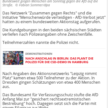
Bundesweit gingen Menschen am Sonntag gegen die AfD auf die
Straße. ©
Fabian Sommer/dpa
Das Netzwerk "Zusammen gegen Rechts" und die
Initiative "Menschenwürde verteidigen - AfD-Verbot jetzt"
hatten zu einem bundesweiten Aktionstag aufgerufen.
Die Kundgebungen in den beiden sächsischen Städten
verliefen nach Polizeiangaben ohne Zwischenfälle.
Teilnehmerzahlen nannte die Polizei nicht.
DEMONSTRATIONEN
NACH ANSCHLAG IN BERLIN: DAS PLANT DIE
POLIZEI FÜR DIE CSD-DEMO IN HAMBURG
Nach Angaben des Aktionsnetzwerks "Leipzig nimmt
Platz" kamen etwa 500 Teilnehmer zu der Aktion. In
Dresden gingen Schätzungen von etwa 400 Menschen
aus.
Das Bundesamt für Verfassungsschutz stufte die AfD
Anfang Mai zur "gesichert rechtsextremistischen
Bestrebung" hoch. Dagegen setzt sich die Partei mit
einem Eilantrag zur Wehr.