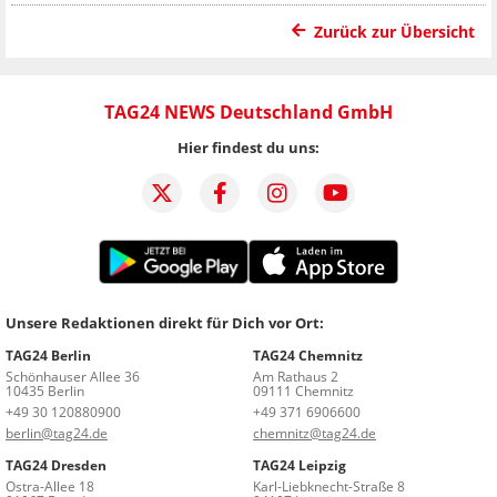
Zurück zur Übersicht
TAG24 NEWS Deutschland GmbH
Hier findest du uns:
Unsere Redaktionen direkt für Dich vor Ort:
TAG24 Berlin
TAG24 Chemnitz
Schönhauser Allee 36
Am Rathaus 2
10435 Berlin
09111 Chemnitz
+49 30 120880900
+49 371 6906600
berlin@tag24.de
chemnitz@tag24.de
TAG24 Dresden
TAG24 Leipzig
Ostra-Allee 18
Karl-Liebknecht-Straße 8