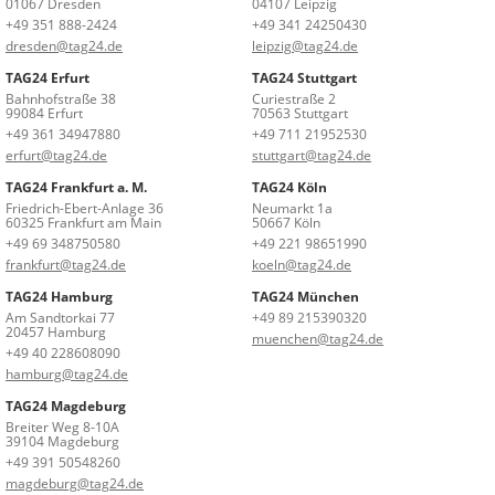
01067 Dresden
04107 Leipzig
+49 351 888-2424
+49 341 24250430
dresden@tag24.de
leipzig@tag24.de
TAG24 Erfurt
TAG24 Stuttgart
Bahnhofstraße 38
Curiestraße 2
99084 Erfurt
70563 Stuttgart
+49 361 34947880
+49 711 21952530
erfurt@tag24.de
stuttgart@tag24.de
TAG24 Frankfurt a. M.
TAG24 Köln
Friedrich-Ebert-Anlage 36
Neumarkt 1a
60325 Frankfurt am Main
50667 Köln
+49 69 348750580
+49 221 98651990
frankfurt@tag24.de
koeln@tag24.de
TAG24 Hamburg
TAG24 München
Am Sandtorkai 77
+49 89 215390320
20457 Hamburg
muenchen@tag24.de
+49 40 228608090
hamburg@tag24.de
TAG24 Magdeburg
Breiter Weg 8-10A
39104 Magdeburg
+49 391 50548260
magdeburg@tag24.de