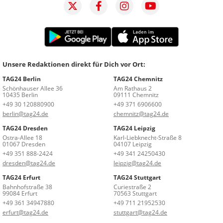
Unsere Redaktionen direkt für Dich vor Ort:
TAG24 Berlin
TAG24 Chemnitz
Schönhauser Allee 36
Am Rathaus 2
10435 Berlin
09111 Chemnitz
+49 30 120880900
+49 371 6906600
berlin@tag24.de
chemnitz@tag24.de
TAG24 Dresden
TAG24 Leipzig
Ostra-Allee 18
Karl-Liebknecht-Straße 8
01067 Dresden
04107 Leipzig
+49 351 888-2424
+49 341 24250430
dresden@tag24.de
leipzig@tag24.de
TAG24 Erfurt
TAG24 Stuttgart
Bahnhofstraße 38
Curiestraße 2
99084 Erfurt
70563 Stuttgart
+49 361 34947880
+49 711 21952530
erfurt@tag24.de
stuttgart@tag24.de