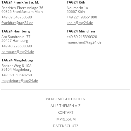
TAG24 Frankfurt a. M.
TAG24 Köln
Friedrich-Ebert-Anlage 36
Neumarkt 1a
60325 Frankfurt am Main
50667 Köln
+49 69 348750580
+49 221 98651990
frankfurt@tag24.de
koeln@tag24.de
TAG24 Hamburg
TAG24 München
Am Sandtorkai 77
+49 89 215390320
20457 Hamburg
muenchen@tag24.de
+49 40 228608090
hamburg@tag24.de
TAG24 Magdeburg
Breiter Weg 8-10A
39104 Magdeburg
+49 391 50548260
magdeburg@tag24.de
WERBEMÖGLICHKEITEN
ALLE THEMEN A-Z
KONTAKT
IMPRESSUM
DATENSCHUTZ