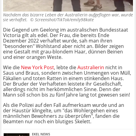
Nachdem das bizarre Leben der Australierin aufgeflogen war, wurde
sie verhaftet. ©
Screenshot/TikTok/emily98kate
Die Gegend um Geelong im australischen Bundesstaat
Victoria gilt als edel. Der Frau, die bereits Ende
Dezember 2022 verhaftet wurde, sah man ihren
"besonderen" Wohlstand aber nicht an. Bilder zeigen
eine Gestalt mit grau-blondem Haar, dünnen Beinen
und einer orangen Weste.
Wie die
New York Post
, lebte die
Australierin
nicht in
Saus und Braus, sondern zwischen Unmengen von Müll,
Fäkalien und toten Ratten in einem stinkenden Haus.
Der Bruder der Verhafteten leistete ihr Gesellschaft,
allerdings nicht im herkömmlichen Sinne. Denn der
Mann soll schon bis zu fünf Jahre lang tot gewesen sein!
Als die Polizei auf den Fall aufmerksam wurde und an
der Haustür klingelte, um "das Wohlergehen eines
männlichen Bewohners zu überprüfen", fanden die
Beamten nur noch ein blutiges Skelett.
EKEL NEWS