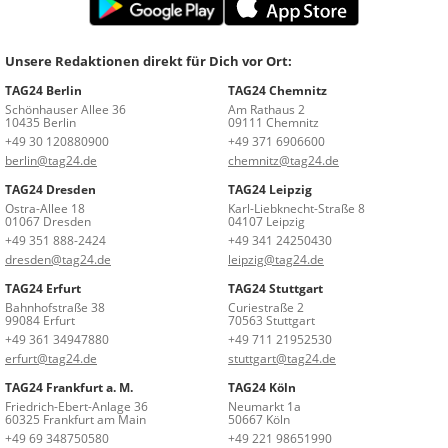
Unsere Redaktionen direkt für Dich vor Ort:
TAG24 Berlin
TAG24 Chemnitz
Schönhauser Allee 36
Am Rathaus 2
10435 Berlin
09111 Chemnitz
+49 30 120880900
+49 371 6906600
berlin@tag24.de
chemnitz@tag24.de
TAG24 Dresden
TAG24 Leipzig
Ostra-Allee 18
Karl-Liebknecht-Straße 8
01067 Dresden
04107 Leipzig
+49 351 888-2424
+49 341 24250430
dresden@tag24.de
leipzig@tag24.de
TAG24 Erfurt
TAG24 Stuttgart
Bahnhofstraße 38
Curiestraße 2
99084 Erfurt
70563 Stuttgart
+49 361 34947880
+49 711 21952530
erfurt@tag24.de
stuttgart@tag24.de
TAG24 Frankfurt a. M.
TAG24 Köln
Friedrich-Ebert-Anlage 36
Neumarkt 1a
60325 Frankfurt am Main
50667 Köln
+49 69 348750580
+49 221 98651990