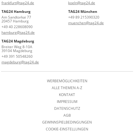
frankfurt@tag24.de
koeln@tag24.de
TAG24 Hamburg
TAG24 München
Am Sandtorkai 77
+49 89 215390320
20457 Hamburg
muenchen@tag24.de
+49 40 228608090
hamburg@tag24.de
TAG24 Magdeburg
Breiter Weg 8-10A
39104 Magdeburg
+49 391 50548260
magdeburg@tag24.de
WERBEMÖGLICHKEITEN
ALLE THEMEN A-Z
KONTAKT
IMPRESSUM
DATENSCHUTZ
AGB
GEWINNSPIELBEDINGUNGEN
COOKIE-EINSTELLUNGEN