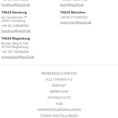
frankfurt@tag24.de
koeln@tag24.de
TAG24 Hamburg
TAG24 München
Am Sandtorkai 77
+49 89 215390320
20457 Hamburg
muenchen@tag24.de
+49 40 228608090
hamburg@tag24.de
TAG24 Magdeburg
Breiter Weg 8-10A
39104 Magdeburg
+49 391 50548260
magdeburg@tag24.de
WERBEMÖGLICHKEITEN
ALLE THEMEN A-Z
KONTAKT
IMPRESSUM
DATENSCHUTZ
AGB
GEWINNSPIELBEDINGUNGEN
COOKIE-EINSTELLUNGEN