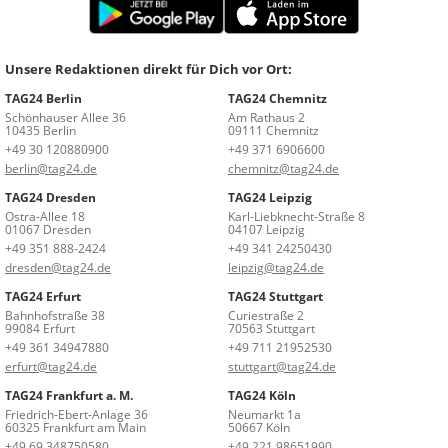
Unsere Redaktionen direkt für Dich vor Ort:
TAG24 Berlin
TAG24 Chemnitz
Schönhauser Allee 36
Am Rathaus 2
10435 Berlin
09111 Chemnitz
+49 30 120880900
+49 371 6906600
berlin@tag24.de
chemnitz@tag24.de
TAG24 Dresden
TAG24 Leipzig
Ostra-Allee 18
Karl-Liebknecht-Straße 8
01067 Dresden
04107 Leipzig
+49 351 888-2424
+49 341 24250430
dresden@tag24.de
leipzig@tag24.de
TAG24 Erfurt
TAG24 Stuttgart
Bahnhofstraße 38
Curiestraße 2
99084 Erfurt
70563 Stuttgart
+49 361 34947880
+49 711 21952530
erfurt@tag24.de
stuttgart@tag24.de
TAG24 Frankfurt a. M.
TAG24 Köln
Friedrich-Ebert-Anlage 36
Neumarkt 1a
60325 Frankfurt am Main
50667 Köln
+49 69 348750580
+49 221 98651990