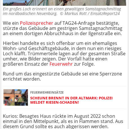
Ein großes Loch erinnert an einen gewaltigen Samstagnachmittag
im nordbadischen Neuenbürg. ©
Markus Rott / EinsatzReport24
Wie ein
Polizeisprecher
auf TAG24-Anfrage bestätigte,
stürzte das Gebäude am gestrigen Samstagnachmittag
an einem dortigen Abbruchhaus in der Ilgenstraße ein.
Hierbei handelte es sich offenbar um ein ehemaliges
Wohn- und Geschäftsgebäude, in dem nun ein riesiges
Loch klafft. Trümmerteile lagen auf der gesamten Straße
umher, wie Bilder zeigen. Der Vorfall hatte einen
größeren Einsatz der
Feuerwehr
zur Folge.
Rund um das eingestürzte Gebäude sei eine Sperrzone
errichtet worden.
FEUERWEHREINSÄTZE
SCHEUNE BRENNT IN DER ALTMARK: POLIZEI
MELDET RIESEN-SCHADEN!
Kurios: Besagtes Haus rückte im August 2022 schon
einmal in den Mittelpunkt, als es in Flammen stand. Aus
diesem Grund sollte es auch abgerissen werden.