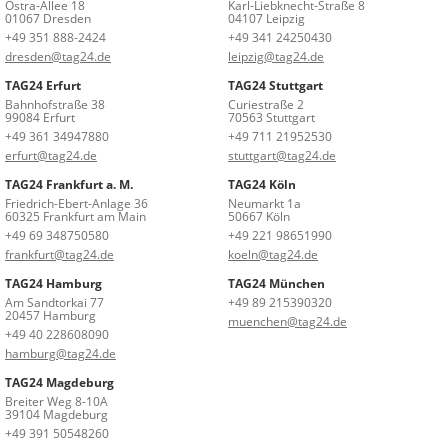
Ostra-Allee 18
Karl-Liebknecht-Straße 8
01067 Dresden
04107 Leipzig
+49 351 888-2424
+49 341 24250430
dresden@tag24.de
leipzig@tag24.de
TAG24 Erfurt
TAG24 Stuttgart
Bahnhofstraße 38
Curiestraße 2
99084 Erfurt
70563 Stuttgart
+49 361 34947880
+49 711 21952530
erfurt@tag24.de
stuttgart@tag24.de
TAG24 Frankfurt a. M.
TAG24 Köln
Friedrich-Ebert-Anlage 36
Neumarkt 1a
60325 Frankfurt am Main
50667 Köln
+49 69 348750580
+49 221 98651990
frankfurt@tag24.de
koeln@tag24.de
TAG24 Hamburg
TAG24 München
Am Sandtorkai 77
+49 89 215390320
20457 Hamburg
muenchen@tag24.de
+49 40 228608090
hamburg@tag24.de
TAG24 Magdeburg
Breiter Weg 8-10A
39104 Magdeburg
+49 391 50548260