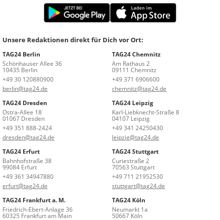
Unsere Redaktionen direkt für Dich vor Ort:
TAG24 Berlin
TAG24 Chemnitz
Schönhauser Allee 36
Am Rathaus 2
10435 Berlin
09111 Chemnitz
+49 30 120880900
+49 371 6906600
berlin@tag24.de
chemnitz@tag24.de
TAG24 Dresden
TAG24 Leipzig
Ostra-Allee 18
Karl-Liebknecht-Straße 8
01067 Dresden
04107 Leipzig
+49 351 888-2424
+49 341 24250430
dresden@tag24.de
leipzig@tag24.de
TAG24 Erfurt
TAG24 Stuttgart
Bahnhofstraße 38
Curiestraße 2
99084 Erfurt
70563 Stuttgart
+49 361 34947880
+49 711 21952530
erfurt@tag24.de
stuttgart@tag24.de
TAG24 Frankfurt a. M.
TAG24 Köln
Friedrich-Ebert-Anlage 36
Neumarkt 1a
60325 Frankfurt am Main
50667 Köln