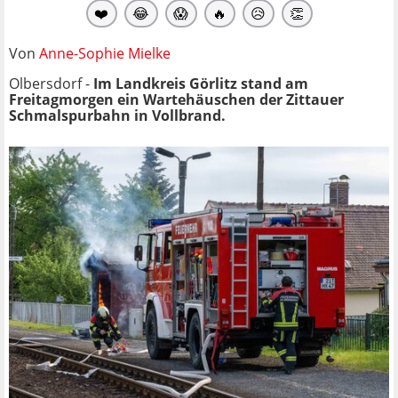
❤️
😂
😱
🔥
😥
👏
Von
Anne-Sophie Mielke
Olbersdorf -
Im Landkreis Görlitz stand am
Freitagmorgen ein Wartehäuschen der Zittauer
Schmalspurbahn in Vollbrand.