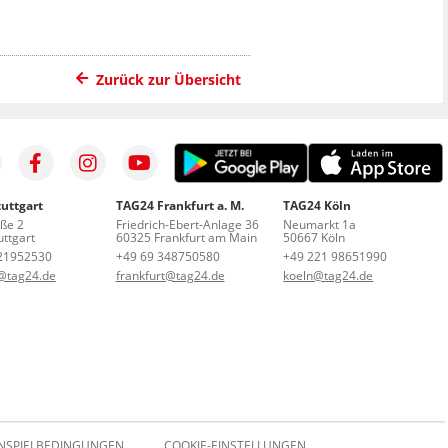
Zurück zur Übersicht
uttgart
TAG24 Frankfurt a. M.
TAG24 Köln
aße 2
Friedrich-Ebert-Anlage 36
Neumarkt 1a
ttgart
60325 Frankfurt am Main
50667 Köln
21952530
+49 69 348750580
+49 221 98651990
t@tag24.de
frankfurt@tag24.de
koeln@tag24.de
NSPIELBEDINGUNGEN
COOKIE-EINSTELLUNGEN