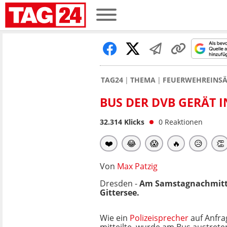
TAG24
THEMA
FEUERWEHREINSÄ
BUS DER DVB GERÄT 
32.314
Klicks
0
Reaktionen
❤️
😂
😱
🔥
😥
👏
Von
Max Patzig
Dresden -
Am Samstagnachmitta
Gittersee.
Wie ein
Polizeisprecher
auf Anfr