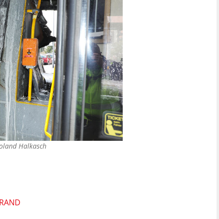
oland Halkasch
BRAND