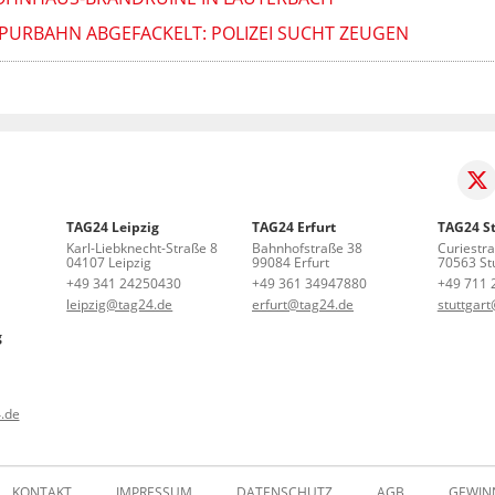
URBAHN ABGEFACKELT: POLIZEI SUCHT ZEUGEN
TAG24 Leipzig
TAG24 Erfurt
TAG24 St
Karl-Liebknecht-Straße 8
Bahnhofstraße 38
Curiestr
04107 Leipzig
99084 Erfurt
70563 Stu
+49 341 24250430
+49 361 34947880
+49 711 
leipzig@tag24.de
erfurt@tag24.de
stuttgar
g
.de
KONTAKT
IMPRESSUM
DATENSCHUTZ
AGB
GEWIN