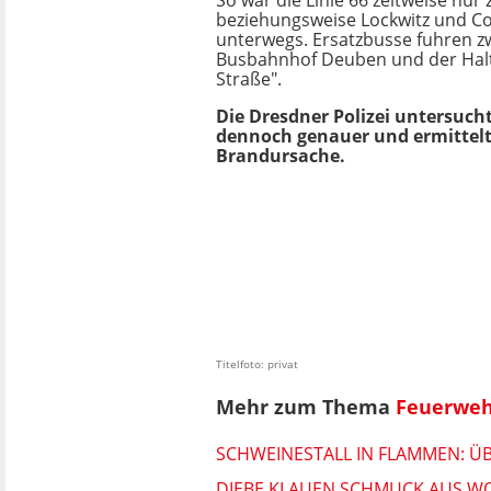
beziehungsweise Lockwitz und C
unterwegs. Ersatzbusse fuhren 
Busbahnhof Deuben und der Halt
Straße".
Die Dresdner Polizei untersucht
dennoch genauer und ermittelt
Brandursache.
Titelfoto: privat
Mehr zum Thema
Feuerweh
SCHWEINESTALL IN FLAMMEN: ÜB
DIEBE KLAUEN SCHMUCK AUS W