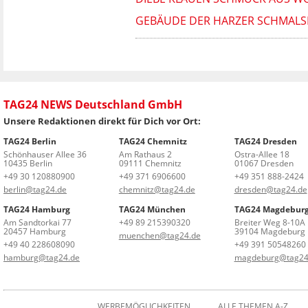
GEBÄUDE DER HARZER SCHMALSP
TAG24 NEWS Deutschland GmbH
Unsere Redaktionen direkt für Dich vor Ort:
TAG24 Berlin
TAG24 Chemnitz
TAG24 Dresden
Schönhauser Allee 36
Am Rathaus 2
Ostra-Allee 18
10435 Berlin
09111 Chemnitz
01067 Dresden
+49 30 120880900
+49 371 6906600
+49 351 888-2424
berlin@tag24.de
chemnitz@tag24.de
dresden@tag24.de
TAG24 Hamburg
TAG24 München
TAG24 Magdebur
Am Sandtorkai 77
+49 89 215390320
Breiter Weg 8-10A
20457 Hamburg
39104 Magdeburg
muenchen@tag24.de
+49 40 228608090
+49 391 50548260
hamburg@tag24.de
magdeburg@tag24
WERBEMÖGLICHKEITEN
ALLE THEMEN A-Z