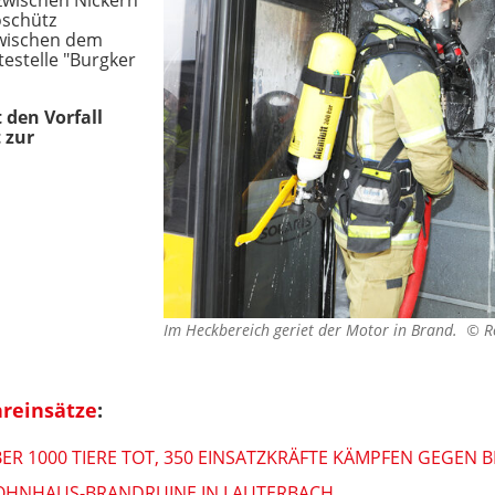
oschütz
zwischen dem
estelle "Burgker
 den Vorfall
 zur
Im Heckbereich geriet der Motor in Brand. ©
R
reinsätze
:
ER 1000 TIERE TOT, 350 EINSATZKRÄFTE KÄMPFEN GEGEN 
OHNHAUS-BRANDRUINE IN LAUTERBACH