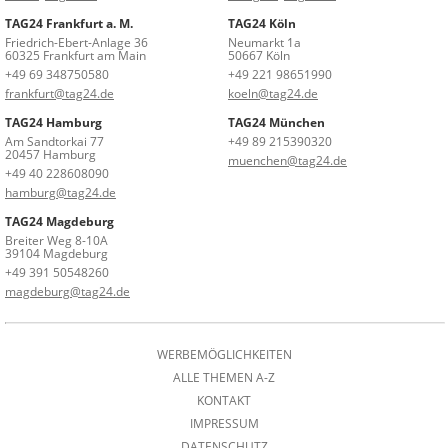
TAG24 Frankfurt a. M.
TAG24 Köln
Friedrich-Ebert-Anlage 36
Neumarkt 1a
60325 Frankfurt am Main
50667 Köln
+49 69 348750580
+49 221 98651990
frankfurt@tag24.de
koeln@tag24.de
TAG24 Hamburg
TAG24 München
Am Sandtorkai 77
+49 89 215390320
20457 Hamburg
muenchen@tag24.de
+49 40 228608090
hamburg@tag24.de
TAG24 Magdeburg
Breiter Weg 8-10A
39104 Magdeburg
+49 391 50548260
magdeburg@tag24.de
WERBEMÖGLICHKEITEN
ALLE THEMEN A-Z
KONTAKT
IMPRESSUM
DATENSCHUTZ