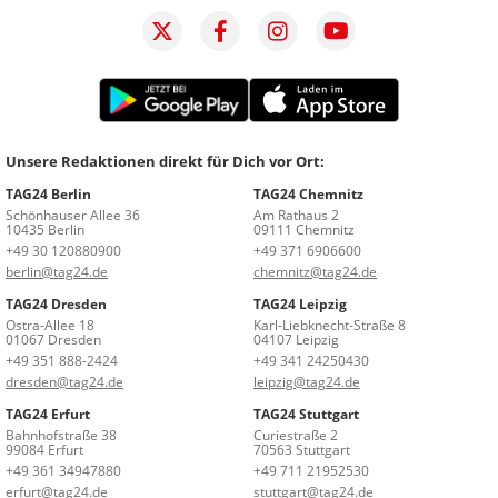
Unsere Redaktionen direkt für Dich vor Ort:
TAG24 Berlin
TAG24 Chemnitz
Schönhauser Allee 36
Am Rathaus 2
10435 Berlin
09111 Chemnitz
+49 30 120880900
+49 371 6906600
berlin@tag24.de
chemnitz@tag24.de
TAG24 Dresden
TAG24 Leipzig
Ostra-Allee 18
Karl-Liebknecht-Straße 8
01067 Dresden
04107 Leipzig
+49 351 888-2424
+49 341 24250430
dresden@tag24.de
leipzig@tag24.de
TAG24 Erfurt
TAG24 Stuttgart
Bahnhofstraße 38
Curiestraße 2
99084 Erfurt
70563 Stuttgart
+49 361 34947880
+49 711 21952530
erfurt@tag24.de
stuttgart@tag24.de