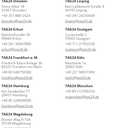
TAG24 Dresden
TAG24 Leipzig
Ostra-Allee 18
Karl-Liebknecht-Straße 8
01067 Dresden
04107 Leipzig
+49 351 888-2424
+49 341 24250430
dresden@tag24.de
leipzig@tag24.de
TAG24 Erfurt
TAG24 Stuttgart
Bahnhofstraße 38
Curiestraße 2
99084 Erfurt
70563 Stuttgart
+49 361 34947880
+49 711 21952530
erfurt@tag24.de
stuttgart@tag24.de
TAG24 Frankfurt a. M.
TAG24 Köln
Friedrich-Ebert-Anlage 36
Neumarkt 1a
60325 Frankfurt am Main
50667 Köln
+49 69 348750580
+49 221 98651990
frankfurt@tag24.de
koeln@tag24.de
TAG24 Hamburg
TAG24 München
Am Sandtorkai 77
+49 89 215390320
20457 Hamburg
muenchen@tag24.de
+49 40 228608090
hamburg@tag24.de
TAG24 Magdeburg
Breiter Weg 8-10A
39104 Magdeburg