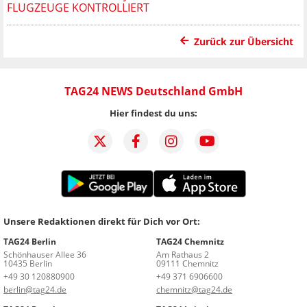
FLUGZEUGE KONTROLLIERT
Zurück zur Übersicht
TAG24 NEWS Deutschland GmbH
Hier findest du uns:
Unsere Redaktionen direkt für Dich vor Ort:
TAG24 Berlin
TAG24 Chemnitz
Schönhauser Allee 36
Am Rathaus 2
10435 Berlin
09111 Chemnitz
+49 30 120880900
+49 371 6906600
berlin@tag24.de
chemnitz@tag24.de