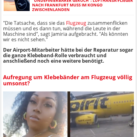
"UNDEFINIERBARER GERUCH": LUFTHANSA-FLIEGER
NACH FRANKFURT MUSS IM KONGO
ZWISCHENLANDEN
"Die Tatsache, dass sie das
Flugzeug
zusammenflicken
müssen und es dann tun, während die Leute in der
Maschine sind", sagt Jamiria aufgebracht. "Als könnten
wir es nicht sehen."
Der Airport-Mitarbeiter hätte bei der Reparatur sogar
die ganze Klebeband-Rolle verbraucht und
anschließend noch eine weitere benötigt.
Aufregung um Klebebänder am Flugzeug völlig
umsonst?