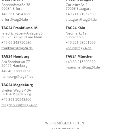
Bahnhofstraße 38
Curiestraße 2
99084 Erfurt
70563 Stuttgart
+49 361 34947880
+49 711 21952530
erfurt@tag24.de
stuttgart@tag24.de
TAG24 Frankfurt a. M.
TAG24 Köln
Friedrich-Ebert-Anlage 36
Neumarkt 1a
60325 Frankfurt am Main
50667 Köln
+49 69 348750580
+49 221 98651990
frankfurt@tag24.de
koeln@tag24.de
TAG24 Hamburg
TAG24 München
Am Sandtorkai 77
+49 89 215390320
20457 Hamburg
muenchen@tag24.de
+49 40 228608090
hamburg@tag24.de
TAG24 Magdeburg
Breiter Weg 8-10A
39104 Magdeburg
+49 391 50548260
magdeburg@tag24.de
WERBEMÖGLICHKEITEN