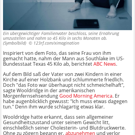
Ein übergewichtiger Familienvater beschloss, seine Ernährung
umzustellen und nahm so 45 Kilo in sechs Monaten ab.
(Symbolbild) ©
123rf.com/ximagination
Inspiriert von dem Foto, das seine Frau von ihm
gemacht hatte, nahm der Mann aus Southlake im US-
Bundesstaat Texas 45 Kilo ab, berichtet
ABC News
.
Auf dem Bild saß der Vater von zwei Kindern in einer
Kirche auf einer Holzbank und schlummerte friedlich.
Doch "das Foto war überhaupt nicht schmeichelhaft",
sagte Wooldridge in der amerikanischen
Morgenfernsehsendung
Good Morning America
. Er
habe augenblicklich gewusst: "Ich muss etwas dagegen
tun." Denn ihm wurde schlagartig etwas klar.
Wooldridge hatte erkannt, dass sein allgemeiner
Gesundheitszustand unter seinem Gewicht litt,
einschließlich seiner Cholesterin- und Blutdruckwerte.
Ohne zu zögern begann er,
abzunehmen
und verlor