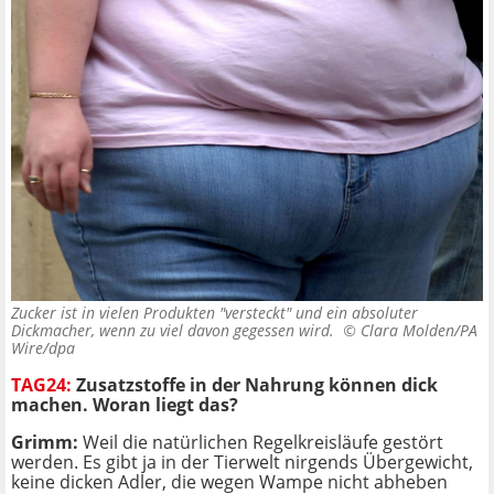
Zucker ist in vielen Produkten "versteckt" und ein absoluter
Dickmacher, wenn zu viel davon gegessen wird. ©
Clara Molden/PA
Wire/dpa
TAG24:
Zusatzstoffe in der Nahrung können dick
machen. Woran liegt das?
Grimm:
Weil die natürlichen Regelkreisläufe gestört
werden. Es gibt ja in der Tierwelt nirgends Übergewicht,
keine dicken Adler, die wegen Wampe nicht abheben