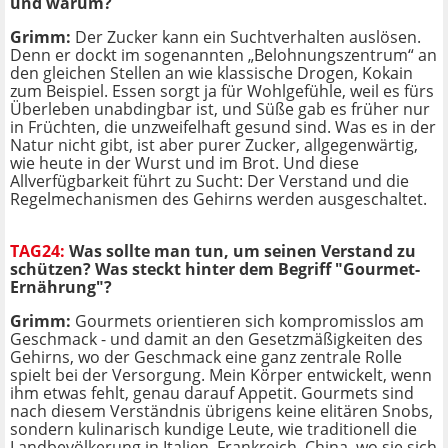
und warum?
Grimm:
Der Zucker kann ein Suchtverhalten auslösen.
Denn er dockt im sogenannten „Belohnungszentrum“ an
den gleichen Stellen an wie klassische Drogen, Kokain
zum Beispiel. Essen sorgt ja für Wohlgefühle, weil es fürs
Überleben unabdingbar ist, und Süße gab es früher nur
in Früchten, die unzweifelhaft gesund sind. Was es in der
Natur nicht gibt, ist aber purer Zucker, allgegenwärtig,
wie heute in der Wurst und im Brot. Und diese
Allverfügbarkeit führt zu Sucht: Der Verstand und die
Regelmechanismen des Gehirns werden ausgeschaltet.
TAG24:
Was sollte man tun, um seinen Verstand zu
schützen? Was steckt hinter dem Begriff "Gourmet-
Ernährung"?
Grimm:
Gourmets orientieren sich kompromisslos am
Geschmack - und damit an den Gesetzmäßigkeiten des
Gehirns, wo der Geschmack eine ganz zentrale Rolle
spielt bei der Versorgung. Mein Körper entwickelt, wenn
ihm etwas fehlt, genau darauf Appetit. Gourmets sind
nach diesem Verständnis übrigens keine elitären Snobs,
sondern kulinarisch kundige Leute, wie traditionell die
Landbevölkerung in Italien, Frankreich, China, wo sie sich