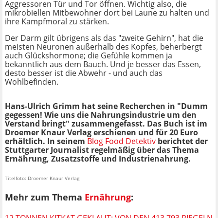
Aggressoren Tür und Tor öffnen. Wichtig also, die
mikrobiellen Mitbewohner dort bei Laune zu halten und
ihre Kampfmoral zu stärken.
Der Darm gilt übrigens als das "zweite Gehirn", hat die
meisten Neuronen außerhalb des Kopfes, beherbergt
auch Glückshormone; die Gefühle kommen ja
bekanntlich aus dem Bauch. Und je besser das Essen,
desto besser ist die Abwehr - und auch das
Wohlbefinden.
Hans-Ulrich Grimm hat seine Recherchen in "Dumm
gegessen! Wie uns die Nahrungsindustrie um den
Verstand bringt" zusammengefasst. Das Buch ist im
Droemer Knaur Verlag erschienen und für 20 Euro
erhältlich. In seinem
Blog Food Detektiv
berichtet der
Stuttgarter Journalist regelmäßig über das Thema
Ernährung, Zusatzstoffe und Industrienahrung.
Titelfoto: Droemer Knaur Verlag
Mehr zum Thema
Ernährung
:
12 TONNEN KITKAT GEKLAUT: VON DEN 413.793 RIEGELN