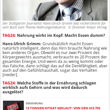
Der Stuttgarter Journalist Hans-Ulrich Grimm (66) recherchierte für
sein Buch zum Thema Nahrungsindustrie. ©
Droemer Knaur Verlag
TAG24:
Nahrung wirkt im Kopf: Macht Essen dumm?
Hans-Ulrich Grimm:
Grundsätzlich macht Essen
natürlich intelligent, denn das Hirn braucht Nahrung wie
kein anderes Organ. Obwohl es nur zwei Prozent des
Körpergewichts ausmacht, verbraucht es 20 Prozent der
gesamten Energie. Und wenn da zu wenig kommt oder
das Falsche, dann schlägt das auf die Denkfähigkeit, aber
auch auf den Gefühlshaushalt, sogar das Verhalten
[nieder].
TAG24:
Welche Stoffe in der Ernährung schlagen
wirklich aufs Gehirn und was wird dadurch
ausgelöst?
ERNÄHRUNG
12 TONNEN KITKAT GEKLAUT: VON DEN 413.793