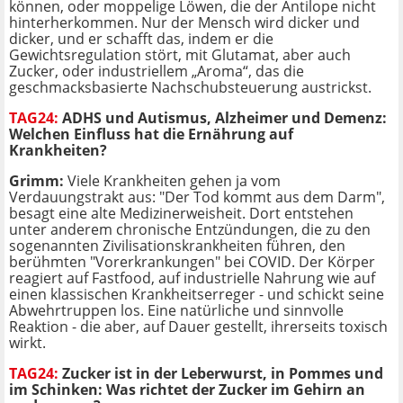
können, oder moppelige Löwen, die der Antilope nicht
hinterherkommen. Nur der Mensch wird dicker und
dicker, und er schafft das, indem er die
Gewichtsregulation stört, mit Glutamat, aber auch
Zucker, oder industriellem „Aroma“, das die
geschmacksbasierte Nachschubsteuerung austrickst.
TAG24:
ADHS und Autismus, Alzheimer und Demenz:
Welchen Einfluss hat die Ernährung auf
Krankheiten?
Grimm:
Viele Krankheiten gehen ja vom
Verdauungstrakt aus: "Der Tod kommt aus dem Darm",
besagt eine alte Medizinerweisheit. Dort entstehen
unter anderem chronische Entzündungen, die zu den
sogenannten Zivilisationskrankheiten führen, den
berühmten "Vorerkrankungen" bei COVID. Der Körper
reagiert auf Fastfood, auf industrielle Nahrung wie auf
einen klassischen Krankheitserreger - und schickt seine
Abwehrtruppen los. Eine natürliche und sinnvolle
Reaktion - die aber, auf Dauer gestellt, ihrerseits toxisch
wirkt.
TAG24:
Zucker ist in der Leberwurst, in Pommes und
im Schinken: Was richtet der Zucker im Gehirn an