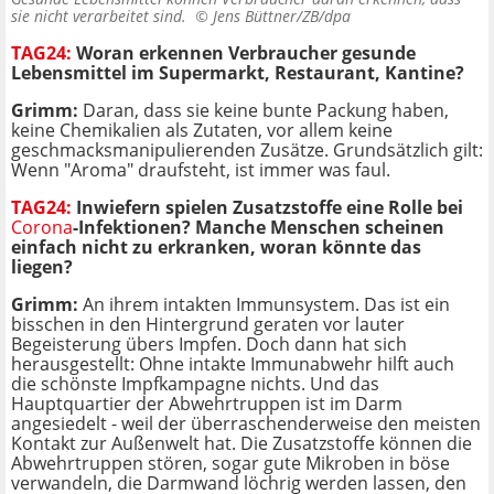
sie nicht verarbeitet sind. ©
Jens Büttner/ZB/dpa
TAG24:
Woran erkennen Verbraucher gesunde
Lebensmittel im Supermarkt, Restaurant, Kantine?
Grimm:
Daran, dass sie keine bunte Packung haben,
keine Chemikalien als Zutaten, vor allem keine
geschmacksmanipulierenden Zusätze. Grundsätzlich gilt:
Wenn "Aroma" draufsteht, ist immer was faul.
TAG24:
Inwiefern spielen Zusatzstoffe eine Rolle bei
Corona
-Infektionen? Manche Menschen scheinen
einfach nicht zu erkranken, woran könnte das
liegen?
Grimm:
An ihrem intakten Immunsystem. Das ist ein
bisschen in den Hintergrund geraten vor lauter
Begeisterung übers Impfen. Doch dann hat sich
herausgestellt: Ohne intakte Immunabwehr hilft auch
die schönste Impfkampagne nichts. Und das
Hauptquartier der Abwehrtruppen ist im Darm
angesiedelt - weil der überraschenderweise den meisten
Kontakt zur Außenwelt hat. Die Zusatzstoffe können die
Abwehrtruppen stören, sogar gute Mikroben in böse
verwandeln, die Darmwand löchrig werden lassen, den