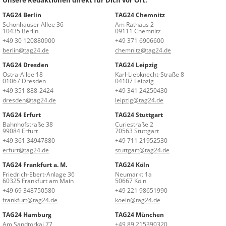
TAG24 Berlin
TAG24 Chemnitz
Schönhauser Allee 36
Am Rathaus 2
10435 Berlin
09111 Chemnitz
+49 30 120880900
+49 371 6906600
berlin@tag24.de
chemnitz@tag24.de
TAG24 Dresden
TAG24 Leipzig
Ostra-Allee 18
Karl-Liebknecht-Straße 8
01067 Dresden
04107 Leipzig
+49 351 888-2424
+49 341 24250430
dresden@tag24.de
leipzig@tag24.de
TAG24 Erfurt
TAG24 Stuttgart
Bahnhofstraße 38
Curiestraße 2
99084 Erfurt
70563 Stuttgart
+49 361 34947880
+49 711 21952530
erfurt@tag24.de
stuttgart@tag24.de
TAG24 Frankfurt a. M.
TAG24 Köln
Friedrich-Ebert-Anlage 36
Neumarkt 1a
60325 Frankfurt am Main
50667 Köln
+49 69 348750580
+49 221 98651990
frankfurt@tag24.de
koeln@tag24.de
TAG24 Hamburg
TAG24 München
Am Sandtorkai 77
+49 89 215390320