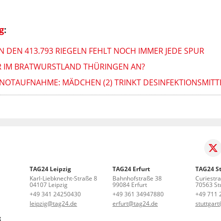
g
:
N DEN 413.793 RIEGELN FEHLT NOCH IMMER JEDE SPUR
R IM BRATWURSTLAND THÜRINGEN AN?
NOTAUFNAHME: MÄDCHEN (2) TRINKT DESINFEKTIONSMITT
TAG24 Leipzig
TAG24 Erfurt
TAG24 St
Karl-Liebknecht-Straße 8
Bahnhofstraße 38
Curiestr
04107 Leipzig
99084 Erfurt
70563 Stu
+49 341 24250430
+49 361 34947880
+49 711 
leipzig@tag24.de
erfurt@tag24.de
stuttgar
g