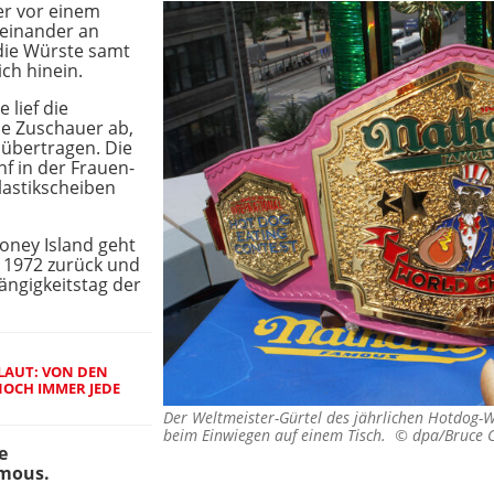
er vor einem
einander an
die Würste samt
ch hinein.
lief die
ne Zuschauer ab,
 übertragen. Die
nf in der Frauen-
astikscheiben
oney Island geht
r 1972 zurück und
ängigkeitstag der
LAUT: VON DEN
 NOCH IMMER JEDE
Der Weltmeister-Gürtel des jährlichen Hotdog-
beim Einwiegen auf einem Tisch. ©
dpa/Bruce 
e
amous.