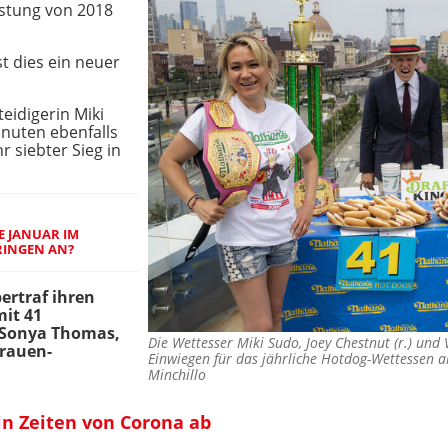
istung von 2018
t dies ein neuer
teidigerin Miki
inuten ebenfalls
r siebter Sieg in
E JANUAR IM
INGEN AN?
bertraf ihren
mit 41
 Sonya Thomas,
Die Wettesser Miki Sudo, Joey Chestnut (r.) un
Frauen-
Einwiegen für das jährliche Hotdog-Wettessen
Minchillo
in Zeiten von Corona ab