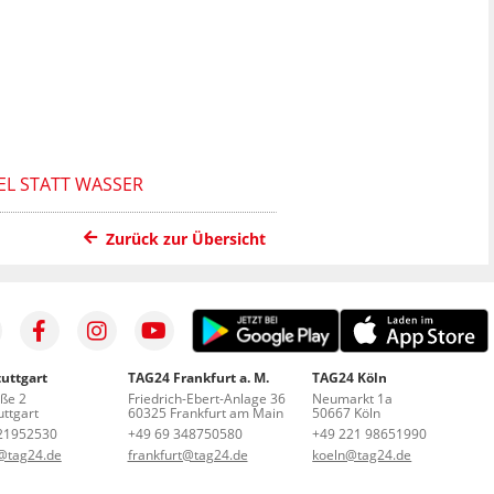
EL STATT WASSER
Zurück zur Übersicht
uttgart
TAG24 Frankfurt a. M.
TAG24 Köln
aße 2
Friedrich-Ebert-Anlage 36
Neumarkt 1a
ttgart
60325 Frankfurt am Main
50667 Köln
21952530
+49 69 348750580
+49 221 98651990
t@tag24.de
frankfurt@tag24.de
koeln@tag24.de