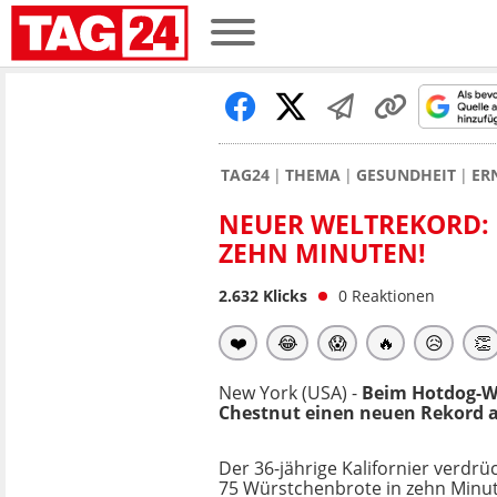
TAG24
THEMA
GESUNDHEIT
ER
NEUER WELTREKORD: 
ZEHN MINUTEN!
2.632
Klicks
0
Reaktionen
❤️
😂
😱
🔥
😥
👏
New York (USA) -
Beim Hotdog-W
Chestnut einen neuen Rekord au
Der 36-jährige Kalifornier verdr
75 Würstchenbrote in zehn Minu