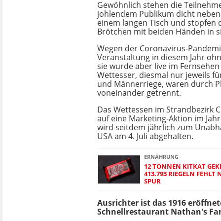
Gewöhnlich stehen die Teilnehm
johlendem Publikum dicht neben
einem langen Tisch und stopfen 
Brötchen mit beiden Händen in si
Wegen der Coronavirus-Pandemie 
Veranstaltung in diesem Jahr oh
sie wurde aber live im Fernsehen
Wettesser, diesmal nur jeweils fü
und Männerriege, waren durch Pl
voneinander getrennt.
Das Wettessen im Strandbezirk C
auf eine Marketing-Aktion im Jah
wird seitdem jährlich zum Unabh
USA am 4. Juli abgehalten.
ERNÄHRUNG
12 TONNEN KITKAT GEK
413.793 RIEGELN FEHLT
SPUR
Ausrichter ist das 1916 eröffnet
Schnellrestaurant Nathan's F