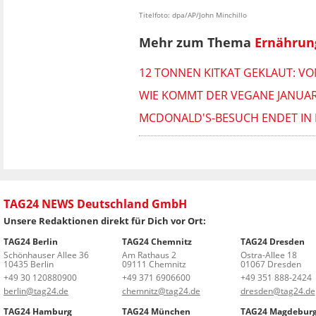
Titelfoto: dpa/AP/John Minchillo
Mehr zum Thema
Ernährun
12 TONNEN KITKAT GEKLAUT: VO
WIE KOMMT DER VEGANE JANUA
MCDONALD'S-BESUCH ENDET IN 
TAG24 NEWS Deutschland GmbH
Unsere Redaktionen direkt für Dich vor Ort:
TAG24 Berlin
TAG24 Chemnitz
TAG24 Dresden
Schönhauser Allee 36
Am Rathaus 2
Ostra-Allee 18
10435 Berlin
09111 Chemnitz
01067 Dresden
+49 30 120880900
+49 371 6906600
+49 351 888-2424
berlin@tag24.de
chemnitz@tag24.de
dresden@tag24.de
TAG24 Hamburg
TAG24 München
TAG24 Magdebur