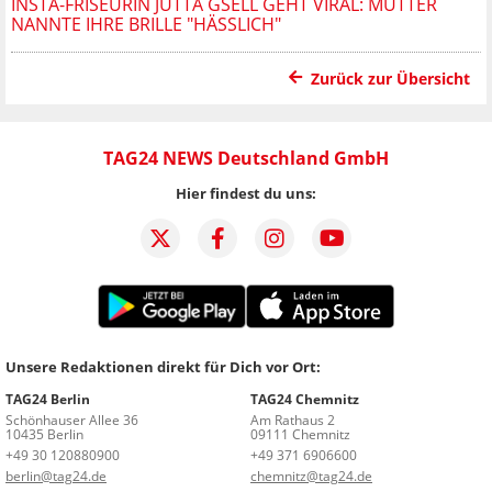
INSTA-FRISEURIN JUTTA GSELL GEHT VIRAL: MUTTER
NANNTE IHRE BRILLE "HÄSSLICH"
Zurück zur Übersicht
TAG24 NEWS Deutschland GmbH
Hier findest du uns:
Unsere Redaktionen direkt für Dich vor Ort:
TAG24 Berlin
TAG24 Chemnitz
Schönhauser Allee 36
Am Rathaus 2
10435 Berlin
09111 Chemnitz
+49 30 120880900
+49 371 6906600
berlin@tag24.de
chemnitz@tag24.de