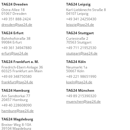
TAG24 Dresden
TAG24 Leipzig
Ostra-Allee 18
Karl-Liebknecht-Straße 8
01067 Dresden
04107 Leipzig
+49 351 888-2424
+49 341 24250430
dresden@tag24.de
leipzig@tag24.de
TAG24 Erfurt
TAG24 Stuttgart
Bahnhofstraße 38
Curiestraße 2
99084 Erfurt
70563 Stuttgart
+49 361 34947880
+49 711 21952530
erfurt@tag24.de
stuttgart@tag24.de
TAG24 Frankfurt a. M.
TAG24 Köln
Friedrich-Ebert-Anlage 36
Neumarkt 1a
60325 Frankfurt am Main
50667 Köln
+49 69 348750580
+49 221 98651990
frankfurt@tag24.de
koeln@tag24.de
TAG24 Hamburg
TAG24 München
Am Sandtorkai 77
+49 89 215390320
20457 Hamburg
muenchen@tag24.de
+49 40 228608090
hamburg@tag24.de
TAG24 Magdeburg
Breiter Weg 8-10A
39104 Magdeburg