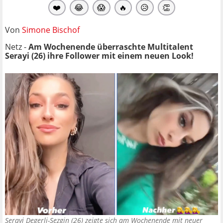
❤️
😂
😱
🔥
😥
👏
Von
Simone Bischof
Netz -
Am Wochenende überraschte Multitalent
Serayi (26) ihre Follower mit einem neuen Look!
Serayi Degerli-Sezgin (26) zeigte sich am Wochenende mit neuer