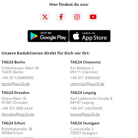
Hier findest du uns:
Unsere Redaktionen direkt für Dich vor Ort:
TAG24 Berlin
TAG24 Chemnitz
Schönhauser Allee 36
Am Rathaus 2
10435 Berlin
09111 Chemnitz
+49 30 120880900
+49 371 6906600
berlin@tag24.de
chemnitz@tag24.de
TAG24 Dresden
TAG24 Leipzig
Ostra-Allee 18
Karl-Liebknecht-Straße 8
01067 Dresden
04107 Leipzig
+49 351 888-2424
+49 341 24250430
dresden@tag24.de
leipzig@tag24.de
TAG24 Erfurt
TAG24 Stuttgart
Bahnhofstraße 38
Curiestraße 2
99084 Erfurt
70563 Stuttgart