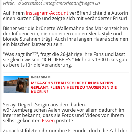
Frisur. ©
Screenshot Instagram/orienttrifftvegan (2)
Auf ihrem
Instagram-Account
veröffentlichte die Autorin
einen kurzen Clip und zeigte sich mit veränderter Frisur!
Bisher war die brünette Wallemähne das Markenzeichen
der Influencerin, die nun einen coolen Sleek-Style und
blonde Strähnen trägt. Auch ihre langen Haare scheinen
ein bisschen kürzer zu sein.
"Was sagt ihr??", fragt die 26-Jährige ihre Fans und lässt
sie gleich wissen: "ICH LIEBE ES." Mehr als 1300 Likes gab
es bereits für die Veränderung.
INSTAGRAM
MEGA-SCHNEEBALLSCHLACHT IN MÜNCHEN
GEPLANT: FLIEGEN HEUTE ZU TAUSENDEN DIE
KUGELN?
Serayi Degerli-Sezgin aus dem baden-
württembergischen Aalen wurde vor allem dadurch im
Internet bekannt, dass sie Fotos und Videos von ihrem
selbst gekochten
Essen
postete.
Zunächst folgten ihr nur ihre Freunde, doch die Zahl der