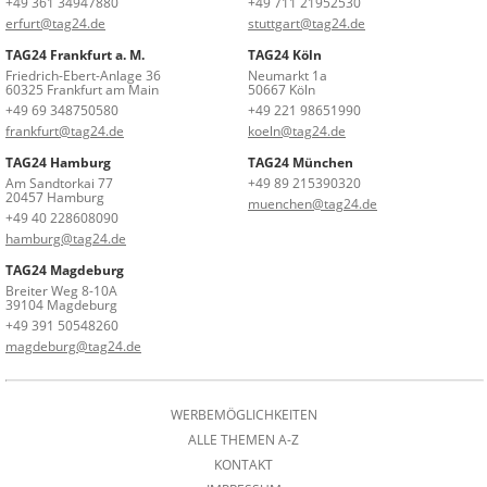
+49 361 34947880
+49 711 21952530
erfurt@tag24.de
stuttgart@tag24.de
TAG24 Frankfurt a. M.
TAG24 Köln
Friedrich-Ebert-Anlage 36
Neumarkt 1a
60325 Frankfurt am Main
50667 Köln
+49 69 348750580
+49 221 98651990
frankfurt@tag24.de
koeln@tag24.de
TAG24 Hamburg
TAG24 München
Am Sandtorkai 77
+49 89 215390320
20457 Hamburg
muenchen@tag24.de
+49 40 228608090
hamburg@tag24.de
TAG24 Magdeburg
Breiter Weg 8-10A
39104 Magdeburg
+49 391 50548260
magdeburg@tag24.de
WERBEMÖGLICHKEITEN
ALLE THEMEN A-Z
KONTAKT