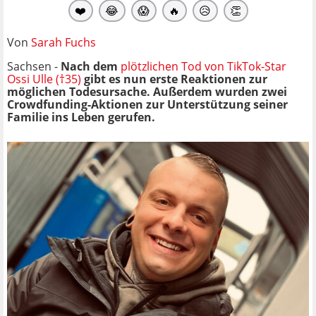
❤️
😂
😱
🔥
😥
👏
Von
Sarah Fuchs
Sachsen -
Nach dem
plötzlichen Tod von TikTok-Star
Ossi Ulle (†35)
gibt es nun erste Reaktionen zur
möglichen Todesursache. Außerdem wurden zwei
Crowdfunding-Aktionen zur Unterstützung seiner
Familie ins Leben gerufen.