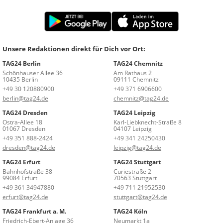
Unsere Redaktionen direkt für Dich vor Ort:
TAG24 Berlin
TAG24 Chemnitz
Schönhauser Allee 36
Am Rathaus 2
10435 Berlin
09111 Chemnitz
+49 30 120880900
+49 371 6906600
berlin@tag24.de
chemnitz@tag24.de
TAG24 Dresden
TAG24 Leipzig
Ostra-Allee 18
Karl-Liebknecht-Straße 8
01067 Dresden
04107 Leipzig
+49 351 888-2424
+49 341 24250430
dresden@tag24.de
leipzig@tag24.de
TAG24 Erfurt
TAG24 Stuttgart
Bahnhofstraße 38
Curiestraße 2
99084 Erfurt
70563 Stuttgart
+49 361 34947880
+49 711 21952530
erfurt@tag24.de
stuttgart@tag24.de
TAG24 Frankfurt a. M.
TAG24 Köln
Friedrich-Ebert-Anlage 36
Neumarkt 1a