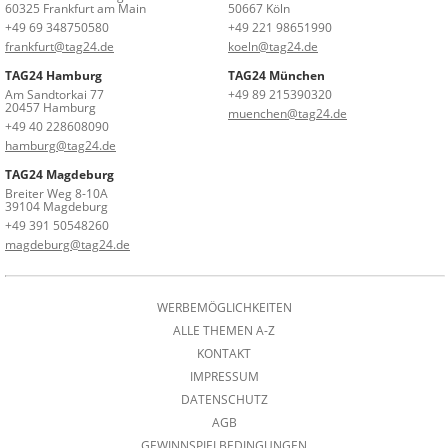
60325 Frankfurt am Main
50667 Köln
+49 69 348750580
+49 221 98651990
frankfurt@tag24.de
koeln@tag24.de
TAG24 Hamburg
TAG24 München
Am Sandtorkai 77
+49 89 215390320
20457 Hamburg
muenchen@tag24.de
+49 40 228608090
hamburg@tag24.de
TAG24 Magdeburg
Breiter Weg 8-10A
39104 Magdeburg
+49 391 50548260
magdeburg@tag24.de
WERBEMÖGLICHKEITEN
ALLE THEMEN A-Z
KONTAKT
IMPRESSUM
DATENSCHUTZ
AGB
GEWINNSPIELBEDINGUNGEN