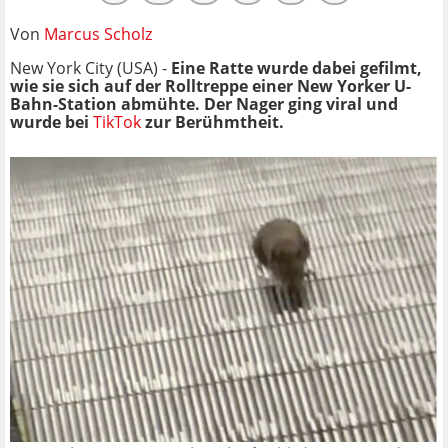
Von
Marcus Scholz
New York City (USA) -
Eine Ratte wurde dabei gefilmt,
wie sie sich auf der Rolltreppe einer New Yorker U-
Bahn-Station abmühte. Der Nager ging viral und
wurde bei
TikTok
zur Berühmtheit.