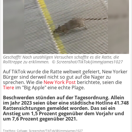
Geschafft! Nach unzähligen Versuchen schaffte es die Ratte, die
Rolltreppe zu erklimmen. ©
Screenshot/TikTok/jimmyjames1027
Auf TikTok wurde die Ratte weltweit gefeiert, New Yorker
Bürger sind derweil nicht so gut auf die Nager zu
sprechen. Wie die
New York Post
berichtete, seien die
Tiere
im "Big Apple" eine echte Plage.
Beschwerden stünden auf der Tagesordnung. Allein
im Jahr 2023 seien über eine städtische Hotline 41.748
Rattensichtungen gemeldet worden. Das sei ein
Anstieg um 1,5 Prozent gegenüber dem Vorjahr und
um 7,6 Prozent gegenüber 2021.
Titelfoto: Collage: Screenshot/TikTok/@jimmyjames1027