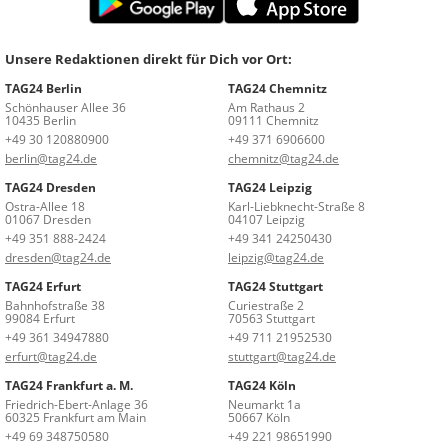
Unsere Redaktionen direkt für Dich vor Ort:
TAG24 Berlin
TAG24 Chemnitz
Schönhauser Allee 36
Am Rathaus 2
10435 Berlin
09111 Chemnitz
+49 30 120880900
+49 371 6906600
berlin@tag24.de
chemnitz@tag24.de
TAG24 Dresden
TAG24 Leipzig
Ostra-Allee 18
Karl-Liebknecht-Straße 8
01067 Dresden
04107 Leipzig
+49 351 888-2424
+49 341 24250430
dresden@tag24.de
leipzig@tag24.de
TAG24 Erfurt
TAG24 Stuttgart
Bahnhofstraße 38
Curiestraße 2
99084 Erfurt
70563 Stuttgart
+49 361 34947880
+49 711 21952530
erfurt@tag24.de
stuttgart@tag24.de
TAG24 Frankfurt a. M.
TAG24 Köln
Friedrich-Ebert-Anlage 36
Neumarkt 1a
60325 Frankfurt am Main
50667 Köln
+49 69 348750580
+49 221 98651990