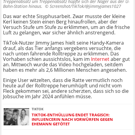
Treppenabsatz um Treppenabsatz hüpfte sich der Nager aus der U-
Bahn-Station hinaus. ©
Screenshot/TikTok/@jimmyjames1027
Das war echte Sisyphusarbeit. Zwar musste der kleine
Kerl keinen Stein einen Berg hinaufrollen, aber der
Versuch Stufe um Stufe zu erklimmen, um an die frische
Luft zu gelangen, war sicher ähnlich anstrengend.
TikTok-Nutzer Jimmy James hielt seine Handy-Kamera
drauf, als das Tier anfangs vergebens versuchte, die
nach unten fahrende Rolltreppe zu erklimmen. Das
Vorhaben schien aussichtslos, kam im
Internet
aber gut
an. Mittwoch wurde das Video hochgeladen, seitdem
haben es mehr als 2,6 Millionen Menschen angesehen.
Einige User witzelten, dass die Ratte vermutlich noch
heute auf der Rolltreppe herumhüpft und nicht vom
Fleck gekommen sei, andere scherzten, dass sich so die
Jobsuche im Jahr 2024 anfühlen müsse.
TIKTOK
TIKTOK-ENTHÜLLUNG ENDET TRAGISCH:
INFLUENCERIN NACH VORWÜRFEN GEGEN
EHEMANN GETÖTET