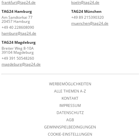
frankfurt@tag24.de
koeln@tag24.de
TAG24 Hamburg
TAG24 München
Am Sandtorkai 77
+49 89 215390320
20457 Hamburg
muenchen@tag24.de
+49 40 228608090
hamburg@tag24.de
TAG24 Magdeburg
Breiter Weg 8-10A
39104 Magdeburg
+49 391 50548260
magdeburg@tag24.de
WERBEMÖGLICHKEITEN
ALLE THEMEN A-Z
KONTAKT
IMPRESSUM
DATENSCHUTZ
AGB
GEWINNSPIELBEDINGUNGEN
COOKIE-EINSTELLUNGEN