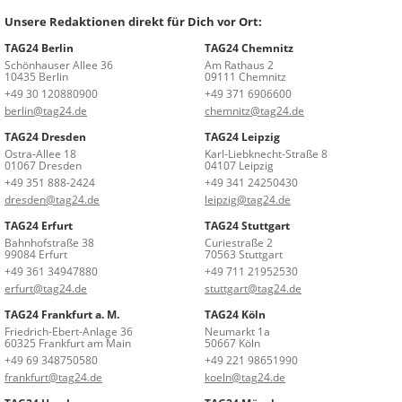
Unsere Redaktionen direkt für Dich vor Ort:
TAG24 Berlin
TAG24 Chemnitz
Schönhauser Allee 36
Am Rathaus 2
10435 Berlin
09111 Chemnitz
+49 30 120880900
+49 371 6906600
berlin@tag24.de
chemnitz@tag24.de
TAG24 Dresden
TAG24 Leipzig
Ostra-Allee 18
Karl-Liebknecht-Straße 8
01067 Dresden
04107 Leipzig
+49 351 888-2424
+49 341 24250430
dresden@tag24.de
leipzig@tag24.de
TAG24 Erfurt
TAG24 Stuttgart
Bahnhofstraße 38
Curiestraße 2
99084 Erfurt
70563 Stuttgart
+49 361 34947880
+49 711 21952530
erfurt@tag24.de
stuttgart@tag24.de
TAG24 Frankfurt a. M.
TAG24 Köln
Friedrich-Ebert-Anlage 36
Neumarkt 1a
60325 Frankfurt am Main
50667 Köln
+49 69 348750580
+49 221 98651990
frankfurt@tag24.de
koeln@tag24.de