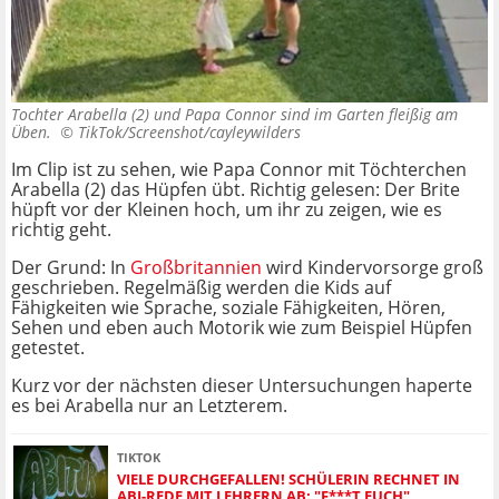
Tochter Arabella (2) und Papa Connor sind im Garten fleißig am
Üben. ©
TikTok/Screenshot/cayleywilders
Im Clip ist zu sehen, wie Papa Connor mit Töchterchen
Arabella (2) das Hüpfen übt. Richtig gelesen: Der Brite
hüpft vor der Kleinen hoch, um ihr zu zeigen, wie es
richtig geht.
Der Grund: In
Großbritannien
wird Kindervorsorge groß
geschrieben. Regelmäßig werden die Kids auf
Fähigkeiten wie Sprache, soziale Fähigkeiten, Hören,
Sehen und eben auch Motorik wie zum Beispiel Hüpfen
getestet.
Kurz vor der nächsten dieser Untersuchungen haperte
es bei Arabella nur an Letzterem.
TIKTOK
VIELE DURCHGEFALLEN! SCHÜLERIN RECHNET IN
ABI-REDE MIT LEHRERN AB: "F***T EUCH"