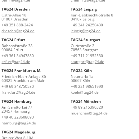
berlin@tag24.de
chemnitz@tag24.de
TAG24 Dresden
TAG24 Leipzig
Ostra-Allee 18
Karl-Liebknecht-Straße 8
01067 Dresden
04107 Leipzig
+49 351 888-2424
+49 341 24250430
dresden@tag24.de
leipzig@tag24.de
TAG24 Erfurt
TAG24 Stuttgart
Bahnhofstraße 38
Curiestraße 2
99084 Erfurt
70563 Stuttgart
+49 361 34947880
+49 711 21952530
erfurt@tag24.de
stuttgart@tag24.de
TAG24 Frankfurt a. M.
TAG24 Köln
Friedrich-Ebert-Anlage 36
Neumarkt 1a
60325 Frankfurt am Main
50667 Köln
+49 69 348750580
+49 221 98651990
frankfurt@tag24.de
koeln@tag24.de
TAG24 Hamburg
TAG24 München
Am Sandtorkai 77
+49 89 215390320
20457 Hamburg
muenchen@tag24.de
+49 40 228608090
hamburg@tag24.de
TAG24 Magdeburg
Breiter Weg 8-10A