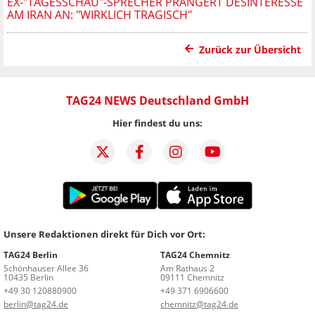
EX-"TAGESSCHAU"-SPRECHER PRANGERT DESINTERESSE
AM IRAN AN: "WIRKLICH TRAGISCH"
Zurück zur Übersicht
TAG24 NEWS Deutschland GmbH
Hier findest du uns:
Unsere Redaktionen direkt für Dich vor Ort:
TAG24 Berlin
TAG24 Chemnitz
Schönhauser Allee 36
Am Rathaus 2
10435 Berlin
09111 Chemnitz
+49 30 120880900
+49 371 6906600
berlin@tag24.de
chemnitz@tag24.de