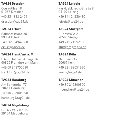
TAG24 Dresden
TAG24 Leipzig
Ostra-Allee 18
Karl-Liebknecht-Straße 8
01067 Dresden
04107 Leipzig
+49 351 888-2424
+49 341 24250430
dresden@tag24.de
leipzig@tag24.de
TAG24 Erfurt
TAG24 Stuttgart
Bahnhofstraße 38
Curiestraße 2
99084 Erfurt
70563 Stuttgart
+49 361 34947880
+49 711 21952530
erfurt@tag24.de
stuttgart@tag24.de
TAG24 Frankfurt a. M.
TAG24 Köln
Friedrich-Ebert-Anlage 36
Neumarkt 1a
60325 Frankfurt am Main
50667 Köln
+49 69 348750580
+49 221 98651990
frankfurt@tag24.de
koeln@tag24.de
TAG24 Hamburg
TAG24 München
Am Sandtorkai 77
+49 89 215390320
20457 Hamburg
muenchen@tag24.de
+49 40 228608090
hamburg@tag24.de
TAG24 Magdeburg
Breiter Weg 8-10A
39104 Magdeburg