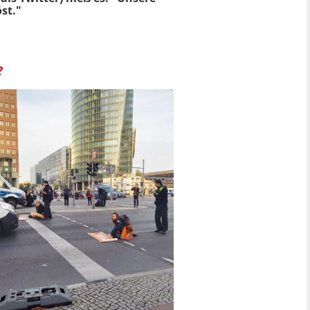
st."
?