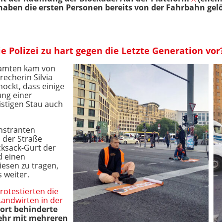
haben die ersten Personen bereits von der Fahrbahn gelö
ie Polizei zu hart gegen die Letzte Generation vor
eamten kam von
recherin Silvia
chockt, dass einige
ung einer
stigen Stau auch
nstranten
n der Straße
cksack-Gurt der
d einen
iesen zu tragen,
s weiter.
rotestierten die
Landwirten in der
Dort behinderte
kehr mit mehreren