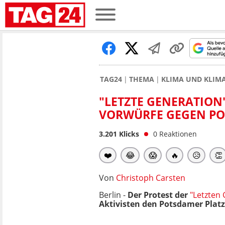
TAG24
THEMA
KLIMA UND KLI
"LETZTE GENERATION
VORWÜRFE GEGEN POL
3.201
Klicks
0
Reaktionen
❤️
😂
😱
🔥
😥
👏
Von
Christoph Carsten
Berlin -
Der Protest der
"Letzten
Aktivisten den Potsdamer Platz