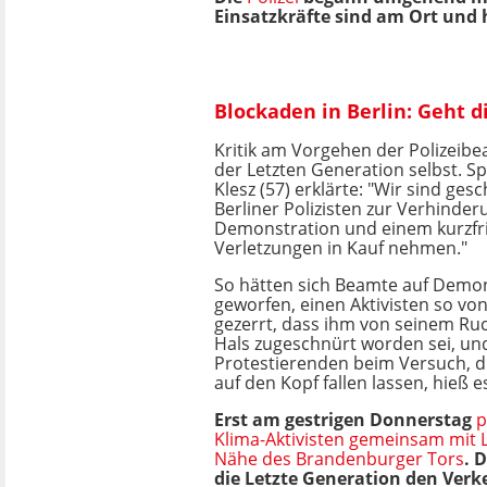
Einsatzkräfte sind am Ort und 
Blockaden in Berlin: Geht d
Kritik am Vorgehen der Polizeib
der Letzten Generation selbst. Sp
Klesz (57) erklärte: "Wir sind ges
Berliner Polizisten zur Verhinder
Demonstration und einem kurzfri
Verletzungen in Kauf nehmen."
So hätten sich Beamte auf Demo
geworfen, einen Aktivisten so vo
gezerrt, dass ihm von seinem Ru
Hals zugeschnürt worden sei, un
Protestierenden beim Versuch, d
auf den Kopf fallen lassen, hieß e
Erst am gestrigen Donnerstag
p
Klima-Aktivisten gemeinsam mit 
Nähe des Brandenburger Tors
. 
die Letzte Generation den Ver