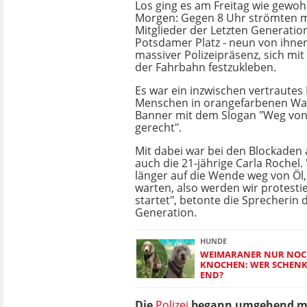
Los ging es am Freitag wie gewo
Morgen: Gegen 8 Uhr strömten 
Mitglieder der Letzten Generatio
Potsdamer Platz - neun von ihnen
massiver Polizeipräsenz, sich mi
der Fahrbahn festzukleben.
Es war ein inzwischen vertrautes 
Menschen in orangefarbenen Wa
Banner mit dem Slogan "Weg von f
gerecht".
Mit dabei war bei den Blockaden 
auch die 21-jährige Carla Rochel.
länger auf die Wende weg von Öl
warten, also werden wir protestie
startet", betonte die Sprecherin 
Generation.
HUNDE
WEIMARANER NUR NOC
KNOCHEN: WER SCHENK
END?
Die
Polizei
begann umgehend mit