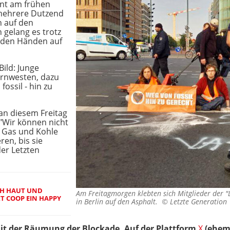
hnt am frühen
mehrere Dutzend
n auf den
 gelang es trotz
t den Händen auf
Bild: Junge
rnwesten, dazu
ossil - hin zu
an diesem Freitag
 "Wir können nicht
, Gas und Kohle
ren, bis sie
der Letzten
H HAUT UND
Am Freitagmorgen klebten sich Mitglieder der 
T COOP EIN HAPPY
in Berlin auf den Asphalt. ©
Letzte Generation
 der Räumung der Blockade. Auf der Plattform
X
(ehema