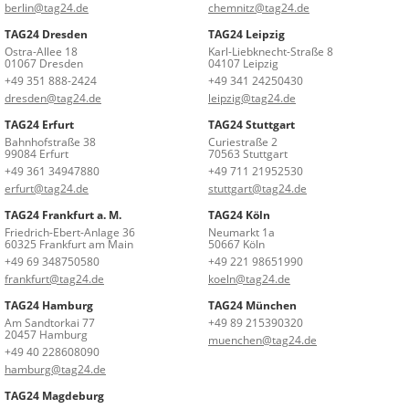
berlin@tag24.de
chemnitz@tag24.de
TAG24 Dresden
TAG24 Leipzig
Ostra-Allee 18
Karl-Liebknecht-Straße 8
01067 Dresden
04107 Leipzig
+49 351 888-2424
+49 341 24250430
dresden@tag24.de
leipzig@tag24.de
TAG24 Erfurt
TAG24 Stuttgart
Bahnhofstraße 38
Curiestraße 2
99084 Erfurt
70563 Stuttgart
+49 361 34947880
+49 711 21952530
erfurt@tag24.de
stuttgart@tag24.de
TAG24 Frankfurt a. M.
TAG24 Köln
Friedrich-Ebert-Anlage 36
Neumarkt 1a
60325 Frankfurt am Main
50667 Köln
+49 69 348750580
+49 221 98651990
frankfurt@tag24.de
koeln@tag24.de
TAG24 Hamburg
TAG24 München
Am Sandtorkai 77
+49 89 215390320
20457 Hamburg
muenchen@tag24.de
+49 40 228608090
hamburg@tag24.de
TAG24 Magdeburg