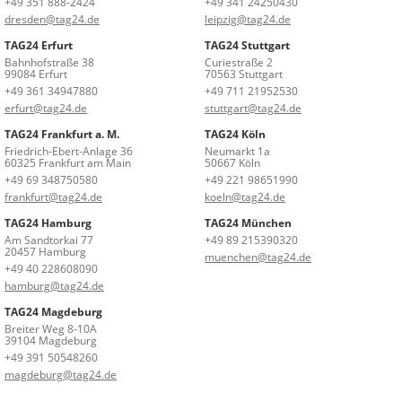
+49 351 888-2424
+49 341 24250430
dresden@tag24.de
leipzig@tag24.de
TAG24 Erfurt
TAG24 Stuttgart
Bahnhofstraße 38
Curiestraße 2
99084 Erfurt
70563 Stuttgart
+49 361 34947880
+49 711 21952530
erfurt@tag24.de
stuttgart@tag24.de
TAG24 Frankfurt a. M.
TAG24 Köln
Friedrich-Ebert-Anlage 36
Neumarkt 1a
60325 Frankfurt am Main
50667 Köln
+49 69 348750580
+49 221 98651990
frankfurt@tag24.de
koeln@tag24.de
TAG24 Hamburg
TAG24 München
Am Sandtorkai 77
+49 89 215390320
20457 Hamburg
muenchen@tag24.de
+49 40 228608090
hamburg@tag24.de
TAG24 Magdeburg
Breiter Weg 8-10A
39104 Magdeburg
+49 391 50548260
magdeburg@tag24.de