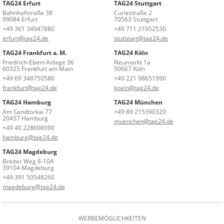
TAG24 Erfurt
TAG24 Stuttgart
Bahnhofstraße 38
Curiestraße 2
99084 Erfurt
70563 Stuttgart
+49 361 34947880
+49 711 21952530
erfurt@tag24.de
stuttgart@tag24.de
TAG24 Frankfurt a. M.
TAG24 Köln
Friedrich-Ebert-Anlage 36
Neumarkt 1a
60325 Frankfurt am Main
50667 Köln
+49 69 348750580
+49 221 98651990
frankfurt@tag24.de
koeln@tag24.de
TAG24 Hamburg
TAG24 München
Am Sandtorkai 77
+49 89 215390320
20457 Hamburg
muenchen@tag24.de
+49 40 228608090
hamburg@tag24.de
TAG24 Magdeburg
Breiter Weg 8-10A
39104 Magdeburg
+49 391 50548260
magdeburg@tag24.de
WERBEMÖGLICHKEITEN