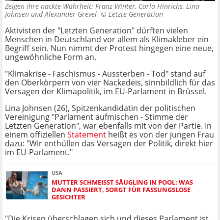
Zeigen ihre nackte Wahrheit: Franz Winter, Carla Hinrichs, Lina
Johnsen und Alexander Grevel ©
Letzte Generation
Aktivisten der "Letzten Generation" dürften vielen
Menschen in Deutschland vor allem als Klimakleber ein
Begriff sein. Nun nimmt der Protest hingegen eine neue,
ungewöhnliche Form an.
"Klimakrise - Faschismus - Aussterben - Tod" stand auf
den Oberkörpern von vier Nackedeis, sinnbildlich für das
Versagen der Klimapolitik, im EU-Parlament in Brüssel.
Lina Johnsen (26), Spitzenkandidatin der politischen
Vereinigung "Parlament aufmischen - Stimme der
Letzten Generation", war ebenfalls mit von der Partie. In
einem offiziellen
Statement
heißt es von der jungen Frau
dazu: "Wir enthüllen das Versagen der Politik, direkt hier
im EU-Parlament."
USA
MUTTER SCHMEISST SÄUGLING IN POOL: WAS D
ANN PASSIERT, SORGT FÜR FASSUNGSLOSE G
ESICHTER
"Die Krisen überschlagen sich und dieses Parlament ist