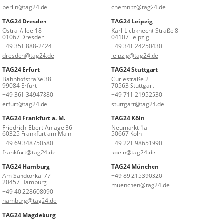
berlin@tag24.de
chemnitz@tag24.de
TAG24 Dresden
TAG24 Leipzig
Ostra-Allee 18
Karl-Liebknecht-Straße 8
01067 Dresden
04107 Leipzig
+49 351 888-2424
+49 341 24250430
dresden@tag24.de
leipzig@tag24.de
TAG24 Erfurt
TAG24 Stuttgart
Bahnhofstraße 38
Curiestraße 2
99084 Erfurt
70563 Stuttgart
+49 361 34947880
+49 711 21952530
erfurt@tag24.de
stuttgart@tag24.de
TAG24 Frankfurt a. M.
TAG24 Köln
Friedrich-Ebert-Anlage 36
Neumarkt 1a
60325 Frankfurt am Main
50667 Köln
+49 69 348750580
+49 221 98651990
frankfurt@tag24.de
koeln@tag24.de
TAG24 Hamburg
TAG24 München
Am Sandtorkai 77
+49 89 215390320
20457 Hamburg
muenchen@tag24.de
+49 40 228608090
hamburg@tag24.de
TAG24 Magdeburg