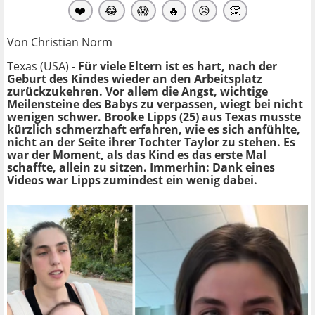
❤️
😂
😱
🔥
😥
👏
Von Christian Norm
Texas (USA) -
Für viele Eltern ist es hart, nach der
Geburt des Kindes wieder an den Arbeitsplatz
zurückzukehren. Vor allem die Angst, wichtige
Meilensteine des Babys zu verpassen, wiegt bei nicht
wenigen schwer. Brooke Lipps (25) aus Texas musste
kürzlich schmerzhaft erfahren, wie es sich anfühlte,
nicht an der Seite ihrer Tochter Taylor zu stehen. Es
war der Moment, als das Kind es das erste Mal
schaffte, allein zu sitzen. Immerhin: Dank eines
Videos war Lipps zumindest ein wenig dabei.