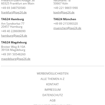
Friedrich-Ebert-Anlage 36
Neumarkt 1a
60325 Frankfurt am Main
50667 Köln
+49 69 348750580
+49 221 98651990
frankfurt@tag24.de
koeln@tag24.de
TAG24 Hamburg
TAG24 München
Am Sandtorkai 77
+49 89 215390320
20457 Hamburg
muenchen@tag24.de
+49 40 228608090
hamburg@tag24.de
TAG24 Magdeburg
Breiter Weg 8-10A
39104 Magdeburg
+49 391 50548260
magdeburg@tag24.de
WERBEMÖGLICHKEITEN
ALLE THEMEN A-Z
KONTAKT
IMPRESSUM
DATENSCHUTZ
AGB