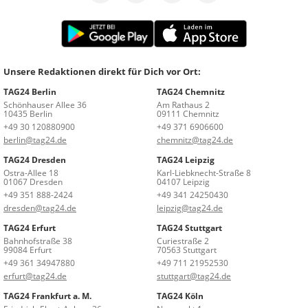
Unsere Redaktionen direkt für Dich vor Ort:
TAG24 Berlin
TAG24 Chemnitz
Schönhauser Allee 36
Am Rathaus 2
10435 Berlin
09111 Chemnitz
+49 30 120880900
+49 371 6906600
berlin@tag24.de
chemnitz@tag24.de
TAG24 Dresden
TAG24 Leipzig
Ostra-Allee 18
Karl-Liebknecht-Straße 8
01067 Dresden
04107 Leipzig
+49 351 888-2424
+49 341 24250430
dresden@tag24.de
leipzig@tag24.de
TAG24 Erfurt
TAG24 Stuttgart
Bahnhofstraße 38
Curiestraße 2
99084 Erfurt
70563 Stuttgart
+49 361 34947880
+49 711 21952530
erfurt@tag24.de
stuttgart@tag24.de
TAG24 Frankfurt a. M.
TAG24 Köln