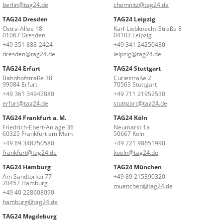
berlin@tag24.de
chemnitz@tag24.de
TAG24 Dresden
TAG24 Leipzig
Ostra-Allee 18
Karl-Liebknecht-Straße 8
01067 Dresden
04107 Leipzig
+49 351 888-2424
+49 341 24250430
dresden@tag24.de
leipzig@tag24.de
TAG24 Erfurt
TAG24 Stuttgart
Bahnhofstraße 38
Curiestraße 2
99084 Erfurt
70563 Stuttgart
+49 361 34947880
+49 711 21952530
erfurt@tag24.de
stuttgart@tag24.de
TAG24 Frankfurt a. M.
TAG24 Köln
Friedrich-Ebert-Anlage 36
Neumarkt 1a
60325 Frankfurt am Main
50667 Köln
+49 69 348750580
+49 221 98651990
frankfurt@tag24.de
koeln@tag24.de
TAG24 Hamburg
TAG24 München
Am Sandtorkai 77
+49 89 215390320
20457 Hamburg
muenchen@tag24.de
+49 40 228608090
hamburg@tag24.de
TAG24 Magdeburg