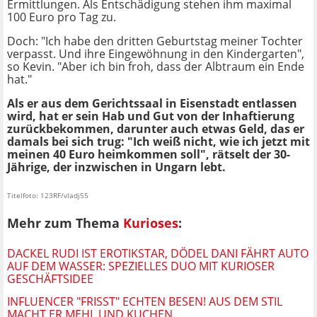
Ermittlungen. Als Entschädigung stehen ihm maximal
100 Euro pro Tag zu.
Doch: "Ich habe den dritten Geburtstag meiner Tochter
verpasst. Und ihre Eingewöhnung in den Kindergarten",
so Kevin. "Aber ich bin froh, dass der Albtraum ein Ende
hat."
Als er aus dem Gerichtssaal in Eisenstadt entlassen
wird, hat er sein Hab und Gut von der Inhaftierung
zurückbekommen, darunter auch etwas Geld, das er
damals bei sich trug: "Ich weiß nicht, wie ich jetzt mit
meinen 40 Euro heimkommen soll", rätselt der 30-
Jährige, der inzwischen in Ungarn lebt.
Titelfoto: 123RF/vladj55
Mehr zum Thema
Kurioses
:
DACKEL RUDI IST EROTIKSTAR, DÖDEL DANI FÄHRT AUTO
AUF DEM WASSER: SPEZIELLES DUO MIT KURIOSER
GESCHÄFTSIDEE
INFLUENCER "FRISST" ECHTEN BESEN! AUS DEM STIL
MACHT ER MEHL UND KUCHEN