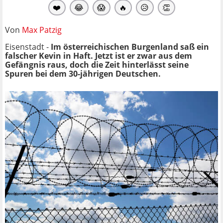
❤️
😂
😱
🔥
😥
👏
Von
Max Patzig
Eisenstadt -
Im österreichischen Burgenland saß ein
falscher Kevin in Haft. Jetzt ist er zwar aus dem
Gefängnis raus, doch die Zeit hinterlässt seine
Spuren bei dem 30-jährigen Deutschen.