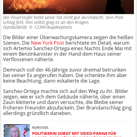
Der Feuerteufel hatte seine Tat nicht gut durchdacht. Sein Plan
schlug fehl, ihm selbst ging es an den Kragen.
(Symbolbild) ©
123RF/buydeephoto
Die Bilder einer Überwachungskamera zeigen die heißen
Szenen. Die
New York Post
berichtete im Detail, warum
sich Artemio Sanchez-Ortega eines Nachts Ende Mai mit
einem Benzinkanister in der Hand dem Haus seiner
Verflossenen näherte.
Demnach soll der 46-Jährige zuvor dreimal betrunken
bei seiner Ex angerufen haben. Die schenkte ihm aber
keine Beachtung, dann eskalierte die Lage.
Sanchez-Ortega machte sich auf den Weg zu ihr. Bilder
zeigen, wie er sich dem Gebäude näherte, über einen
Zaun kletterte und dann versuchte, die Bleibe seiner
früheren Freundin abzufackeln. Der Brandanschlag ging
allerdings gründlich daneben.
KURIOSES
POLITIKERIN SORGT MIT VIDEO-PANNE FÜR