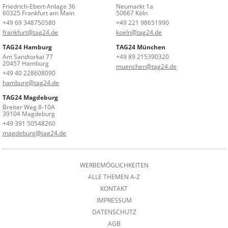
Friedrich-Ebert-Anlage 36
Neumarkt 1a
60325 Frankfurt am Main
50667 Köln
+49 69 348750580
+49 221 98651990
frankfurt@tag24.de
koeln@tag24.de
TAG24 Hamburg
TAG24 München
Am Sandtorkai 77
+49 89 215390320
20457 Hamburg
muenchen@tag24.de
+49 40 228608090
hamburg@tag24.de
TAG24 Magdeburg
Breiter Weg 8-10A
39104 Magdeburg
+49 391 50548260
magdeburg@tag24.de
WERBEMÖGLICHKEITEN
ALLE THEMEN A-Z
KONTAKT
IMPRESSUM
DATENSCHUTZ
AGB