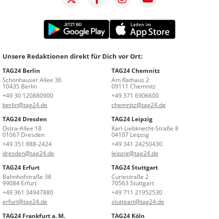
Unsere Redaktionen direkt für Dich vor Ort:
TAG24 Berlin
TAG24 Chemnitz
Schönhauser Allee 36
Am Rathaus 2
10435 Berlin
09111 Chemnitz
+49 30 120880900
+49 371 6906600
berlin@tag24.de
chemnitz@tag24.de
TAG24 Dresden
TAG24 Leipzig
Ostra-Allee 18
Karl-Liebknecht-Straße 8
01067 Dresden
04107 Leipzig
+49 351 888-2424
+49 341 24250430
dresden@tag24.de
leipzig@tag24.de
TAG24 Erfurt
TAG24 Stuttgart
Bahnhofstraße 38
Curiestraße 2
99084 Erfurt
70563 Stuttgart
+49 361 34947880
+49 711 21952530
erfurt@tag24.de
stuttgart@tag24.de
TAG24 Frankfurt a. M.
TAG24 Köln