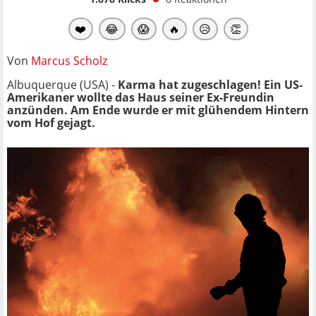
❤️
😂
😱
🔥
😥
👏
Von
Marcus Scholz
Albuquerque (USA) -
Karma hat zugeschlagen! Ein US-
Amerikaner wollte das Haus seiner Ex-Freundin
anzünden. Am Ende wurde er mit glühendem Hintern
vom Hof gejagt.