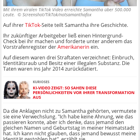
Mit ihrem viralen TikTok Video erreichte Samantha über 500.000
Leute. ©
Screenshot/TikTok/notsamanthafox
Auf ihrer
TikTok-
Seite teilt Samantha ihre Geschichte.
Ihr zukünftiger Arbeitgeber ließ einen Hintergrund-
Check bei ihr machen und forderte unter anderem das
Vorstrafenregister der
Amerikanerin
ein.
Auf diesem waren drei Straftaten verzeichnet: Einbruch,
Identitätsraub und Besitz einer illegalen Substanz. Die
Taten waren ins Jahr 2014 zurückdatiert.
KURIOSES
KI-VIDEO ZEIGT: SO SAHEN DIESE
PERSÖNLICHKEITEN VOR IHRER TRANSFORMATION
AUS
Da die Anklagen nicht zu Samantha gehörten, vermutete
sie eine Verwechslung. "Ich habe keine Ahnung, wie das
passieren konnte, aber ich denke, dass jemand den
gleichen Namen und Geburtstag in meiner Heimatstadt
hat. Ich kann nicht glauben, dass jemand bewusst meine
Identität gestohlen hat", erzählt sie.