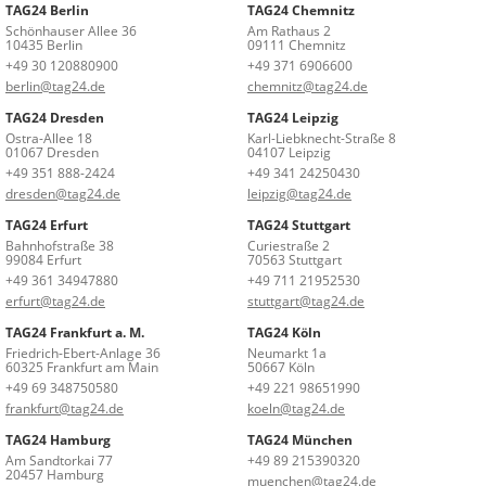
TAG24 Berlin
TAG24 Chemnitz
Schönhauser Allee 36
Am Rathaus 2
10435 Berlin
09111 Chemnitz
+49 30 120880900
+49 371 6906600
berlin@tag24.de
chemnitz@tag24.de
TAG24 Dresden
TAG24 Leipzig
Ostra-Allee 18
Karl-Liebknecht-Straße 8
01067 Dresden
04107 Leipzig
+49 351 888-2424
+49 341 24250430
dresden@tag24.de
leipzig@tag24.de
TAG24 Erfurt
TAG24 Stuttgart
Bahnhofstraße 38
Curiestraße 2
99084 Erfurt
70563 Stuttgart
+49 361 34947880
+49 711 21952530
erfurt@tag24.de
stuttgart@tag24.de
TAG24 Frankfurt a. M.
TAG24 Köln
Friedrich-Ebert-Anlage 36
Neumarkt 1a
60325 Frankfurt am Main
50667 Köln
+49 69 348750580
+49 221 98651990
frankfurt@tag24.de
koeln@tag24.de
TAG24 Hamburg
TAG24 München
Am Sandtorkai 77
+49 89 215390320
20457 Hamburg
muenchen@tag24.de