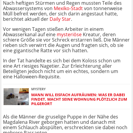
Nach heftigen Stürmen und Regen mussten Teile des
Abwassersystems von
Mexiko-Stadt
von tonnenweise
Müll befreit werden, der sich darin angestaut hatte,
berichtet aktuell der
Daily Star
.
Vor wenigen Tagen stießen Arbeiter in einem
Abwasserkanal auf eine
mysteriöse
Kreatur, deren
schiere Größe sie vor Schreck erstarren ließ. Die Männer
rieben sich verwirrt die Augen und fragten sich, ob sie
eine gigantische Ratte vor sich hatten.
In der Tat handelte es sich bei dem Koloss schon um
eine Art riesiges Nagetier. Zur Erleichterung aller
Beteiligten jedoch nicht um ein echtes, sondern um
eine Halloween-Requisite.
MYSTERY
MANN WILL EISFACH AUFRÄUMEN: WAS ER DABEI
FINDET, MACHT SEINE WOHNUNG PLÖTZLICH ZUM
PILGERORT
Als die Männer die gruselige Puppe in der Nähe des
Magdalena River geborgen hatten und danach mit
einem Schlauch abspülten, erschreckten sie dabei noch
mehrere Passanten.