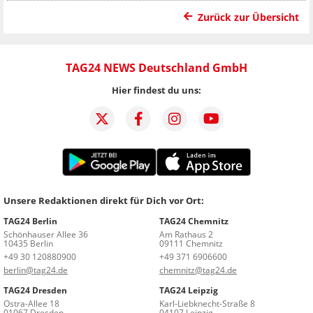
Zurück zur Übersicht
TAG24 NEWS Deutschland GmbH
Hier findest du uns:
Unsere Redaktionen direkt für Dich vor Ort:
TAG24 Berlin
TAG24 Chemnitz
Schönhauser Allee 36
Am Rathaus 2
10435 Berlin
09111 Chemnitz
+49 30 120880900
+49 371 6906600
berlin@tag24.de
chemnitz@tag24.de
TAG24 Dresden
TAG24 Leipzig
Ostra-Allee 18
Karl-Liebknecht-Straße 8
01067 Dresden
04107 Leipzig