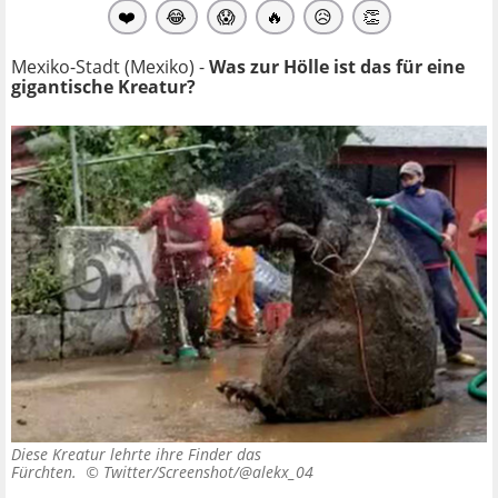
❤️
😂
😱
🔥
😥
👏
Mexiko-Stadt (Mexiko) -
Was zur Hölle ist das für eine
gigantische Kreatur?
Diese Kreatur lehrte ihre Finder das
Fürchten. ©
Twitter/Screenshot/@alekx_04