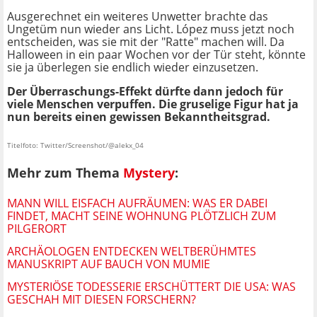
Ausgerechnet ein weiteres Unwetter brachte das
Ungetüm nun wieder ans Licht. López muss jetzt noch
entscheiden, was sie mit der "Ratte" machen will. Da
Halloween in ein paar Wochen vor der Tür steht, könnte
sie ja überlegen sie endlich wieder einzusetzen.
Der Überraschungs-Effekt dürfte dann jedoch für
viele Menschen verpuffen. Die gruselige Figur hat ja
nun bereits einen gewissen Bekanntheitsgrad.
Titelfoto: Twitter/Screenshot/@alekx_04
Mehr zum Thema
Mystery
:
MANN WILL EISFACH AUFRÄUMEN: WAS ER DABEI
FINDET, MACHT SEINE WOHNUNG PLÖTZLICH ZUM
PILGERORT
ARCHÄOLOGEN ENTDECKEN WELTBERÜHMTES
MANUSKRIPT AUF BAUCH VON MUMIE
MYSTERIÖSE TODESSERIE ERSCHÜTTERT DIE USA: WAS
GESCHAH MIT DIESEN FORSCHERN?