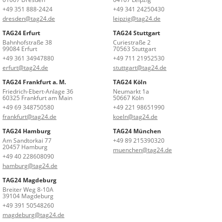
+49 351 888-2424
+49 341 24250430
dresden@tag24.de
leipzig@tag24.de
TAG24 Erfurt
TAG24 Stuttgart
Bahnhofstraße 38
Curiestraße 2
99084 Erfurt
70563 Stuttgart
+49 361 34947880
+49 711 21952530
erfurt@tag24.de
stuttgart@tag24.de
TAG24 Frankfurt a. M.
TAG24 Köln
Friedrich-Ebert-Anlage 36
Neumarkt 1a
60325 Frankfurt am Main
50667 Köln
+49 69 348750580
+49 221 98651990
frankfurt@tag24.de
koeln@tag24.de
TAG24 Hamburg
TAG24 München
Am Sandtorkai 77
+49 89 215390320
20457 Hamburg
muenchen@tag24.de
+49 40 228608090
hamburg@tag24.de
TAG24 Magdeburg
Breiter Weg 8-10A
39104 Magdeburg
+49 391 50548260
magdeburg@tag24.de