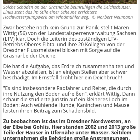
Solche Schäden an der Grasnarbe beunruhigen die Deichschützer.
Links steht das im Stile einer Scheune errichtete
Hochwasserpumpwerk am Windmühlenweg. ©
Norbert Neumann
Zwar bestehe noch kein Grund zur Panik, stellt Maren
Wittig (56) von der Landestalsperrenverwaltung Sachsen
(LTV) klar. Doch die Leiterin des zuständigen LTV-
Betriebs Oberes Elbtal und ihre 20 Kollegen von der
Dresdner Flussmeisterei blicken mit Sorge auf die
Grasnarbe der Deiche.
Die hat die Aufgabe, das Erdreich zusammenhalten und
Wasser abzuleiten, ist an einigen Stellen aber schwer
beschädigt. Im Ernstfall droht hier ein Deichbruch!
"Es sind insbesondere Radfahrer und Reiter, die durch
ihre Nutzung den Boden aufreißen", erklärt Wittig. Dann
schaut die studierte Juristin auf ein kleineres Loch im
Boden: Auch wühlende Hunde, Kaninchen und Mäuse
leisten ihren Beitrag zum Schadensbild.
Zu beobachten ist das im Dresdner Nordwesten, an
der Elbe bei Gohlis. Hier standen 2002 und 2013 große
Teile der Häuser in Ufernähe unter Wasser. Seitdem
unternahmen die Behörden große Anstrengungen,