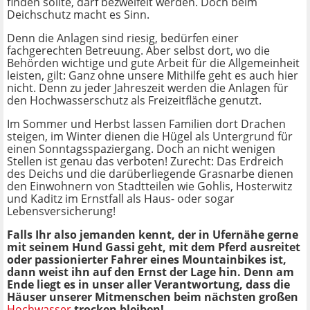
finden sollte, darf bezweifelt werden. Doch beim
Deichschutz macht es Sinn.
Denn die Anlagen sind riesig, bedürfen einer
fachgerechten Betreuung. Aber selbst dort, wo die
Behörden wichtige und gute Arbeit für die Allgemeinheit
leisten, gilt: Ganz ohne unsere Mithilfe geht es auch hier
nicht. Denn zu jeder Jahreszeit werden die Anlagen für
den Hochwasserschutz als Freizeitfläche genutzt.
Im Sommer und Herbst lassen Familien dort Drachen
steigen, im Winter dienen die Hügel als Untergrund für
einen Sonntagsspaziergang. Doch an nicht wenigen
Stellen ist genau das verboten! Zurecht: Das Erdreich
des Deichs und die darüberliegende Grasnarbe dienen
den Einwohnern von Stadtteilen wie Gohlis, Hosterwitz
und Kaditz im Ernstfall als Haus- oder sogar
Lebensversicherung!
Falls Ihr also jemanden kennt, der in Ufernähe gerne
mit seinem Hund Gassi geht, mit dem Pferd ausreitet
oder passionierter Fahrer eines Mountainbikes ist,
dann weist ihn auf den Ernst der Lage hin. Denn am
Ende liegt es in unser aller Verantwortung, dass die
Häuser unserer Mitmenschen beim nächsten großen
Hochwasser
trocken bleiben!