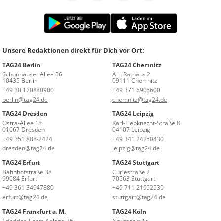
Unsere Redaktionen direkt für Dich vor Ort:
TAG24 Berlin
TAG24 Chemnitz
Schönhauser Allee 36
Am Rathaus 2
10435 Berlin
09111 Chemnitz
+49 30 120880900
+49 371 6906600
berlin@tag24.de
chemnitz@tag24.de
TAG24 Dresden
TAG24 Leipzig
Ostra-Allee 18
Karl-Liebknecht-Straße 8
01067 Dresden
04107 Leipzig
+49 351 888-2424
+49 341 24250430
dresden@tag24.de
leipzig@tag24.de
TAG24 Erfurt
TAG24 Stuttgart
Bahnhofstraße 38
Curiestraße 2
99084 Erfurt
70563 Stuttgart
+49 361 34947880
+49 711 21952530
erfurt@tag24.de
stuttgart@tag24.de
TAG24 Frankfurt a. M.
TAG24 Köln
Friedrich-Ebert-Anlage 36
Neumarkt 1a