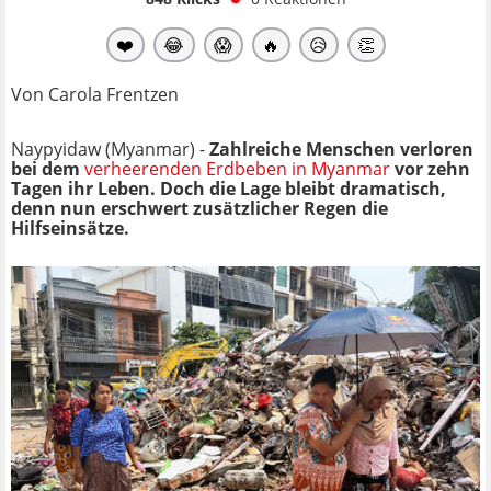
❤️
😂
😱
🔥
😥
👏
Von Carola Frentzen
Naypyidaw (Myanmar) -
Zahlreiche Menschen verloren
bei dem
verheerenden Erdbeben in Myanmar
vor zehn
Tagen ihr Leben. Doch die Lage bleibt dramatisch,
denn nun erschwert zusätzlicher Regen die
Hilfseinsätze.