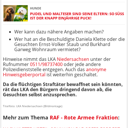
HUNDE
PUDEL UND MALTESER SIND SEINE ELTERN: SO SÜSS I
ST DER KNAPP EINJÄHRIGE PUCK!
Wer kann dazu nähere Angaben machen?
Wer hat an die Beschuldigte Daniela Klette oder die
Gesuchten Ernst-Volker Staub und Burkhard
Garweg Wohnraum vermietet?
Hinweise nimmt das LKA
Niedersachsen
unter der
Rufnummer
0511/98737400
oder jede andere
Polizeidienststelle entgegen. Auch das
anonyme
Hinweisgeberportal
ist weiterhin geschaltet.
Da die flüchtigen Straftäter bewaffnet sein könnten,
rät das LKA den Bürgern dringend davon ab, die
Gesuchten selbst anzusprechen.
Titelfoto: LKA Niedersachsen (Bildmontage)
Mehr zum Thema
RAF - Rote Armee Fraktion
: