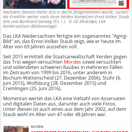
Nachdem Daniela Klette (65) in Berlin festgenommen wurde, suchen
die Ermittler weiter nach ihren beiden Komplizen Ernst-Volker Staub
(69) und Burkhard Garweg (55, r.). ©
Uli Deck/dpa, LKA
Niedersachsen (Bildmontage)
Das LKA Niedersachsen fertigte ein sogenanntes "Aging-
Bild" an, das Ernst-Volker Staub zeigt, wie er heute im
Alter von 69 Jahren aussehen soll.
Seit 2015 ermittelt die Staatsanwaltschaft Verden gegen
das Trio wegen versuchten
Mordes
sowie versuchten
und vollendeten schweren Raubes in mehreren Fällen
im Zeitraum von 1999 bis 2016, unter anderem in
Bochum-Wattenscheid (27. Dezember 2006), Stuhr (6.
Juni 2015), Wolfsburg (28. Dezember 2015) und
Cremlingen (25. Juni 2016).
Momentan wertet das LKA eine Vielzahl von Asservaten
und digitalen Daten aus, darunter auch viele Fotos.
Unter diesen ist auch eines aus dem Jahr 2002, auf dem
Staub wohl im Alter von 47 oder 48 Jahren war.
KATZEN