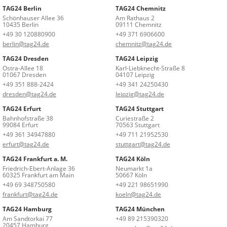
TAG24 Berlin
TAG24 Chemnitz
Schönhauser Allee 36
Am Rathaus 2
10435 Berlin
09111 Chemnitz
+49 30 120880900
+49 371 6906600
berlin@tag24.de
chemnitz@tag24.de
TAG24 Dresden
TAG24 Leipzig
Ostra-Allee 18
Karl-Liebknecht-Straße 8
01067 Dresden
04107 Leipzig
+49 351 888-2424
+49 341 24250430
dresden@tag24.de
leipzig@tag24.de
TAG24 Erfurt
TAG24 Stuttgart
Bahnhofstraße 38
Curiestraße 2
99084 Erfurt
70563 Stuttgart
+49 361 34947880
+49 711 21952530
erfurt@tag24.de
stuttgart@tag24.de
TAG24 Frankfurt a. M.
TAG24 Köln
Friedrich-Ebert-Anlage 36
Neumarkt 1a
60325 Frankfurt am Main
50667 Köln
+49 69 348750580
+49 221 98651990
frankfurt@tag24.de
koeln@tag24.de
TAG24 Hamburg
TAG24 München
Am Sandtorkai 77
+49 89 215390320
20457 Hamburg