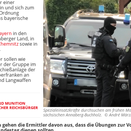
r einer
ein und sich zum
e Ordnung
as bayerische
ayern
in den
berger Land, in
Chemnitz
sowie in
.
 sollen wie
r der Gruppe im
Schießanlage der
berfranken an
und Langwaffen
ND MUNITION
HER REICHSBÜRGER (
Spezialeinsatzkräfte durchsuchen am frühen Mo
sächsischen Annaberg-Buchholz. ©
André Mär
 gehen die Ermittler davon aus, dass die Übungen zur V
ndestag dienen sollten.