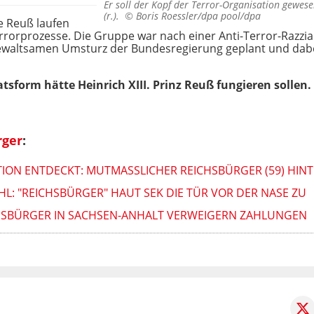
Er soll der Kopf der Terror-Organisation gewesen
(r.). ©
Boris Roessler/dpa pool/dpa
e Reuß laufen
errorprozesse. Die Gruppe war nach einer Anti-Terror-Razz
gewaltsamen Umsturz der Bundesregierung geplant und dabe
sform hätte Heinrich XIII. Prinz Reuß fungieren sollen.
rger
:
ON ENTDECKT: MUTMASSLICHER REICHSBÜRGER (59) HINTE
: "REICHSBÜRGER" HAUT SEK DIE TÜR VOR DER NASE ZU
ICHSBÜRGER IN SACHSEN-ANHALT VERWEIGERN ZAHLUNGEN