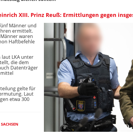
nrich XIII. Prinz Reuß: Ermittlungen gegen insg
fünf Männer und
ahren ermittelt.
 Männer waren
hon Haftbefehle
laut LKA unter
llt, die dem
 auch Datenträger
smittel
teilung gelte für
ermutung. Laut
rgen etwa 300
 SACHSEN