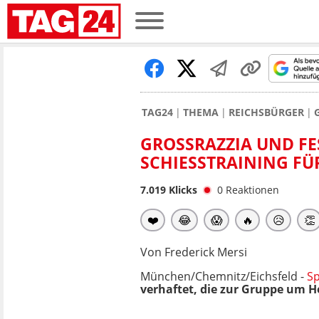
TAG24
THEMA
REICHSBÜRGER
GROSSRAZZIA UND FE
HIESSTRAINING FÜR 
7.019
Klicks
0
Reaktionen
❤️
😂
😱
🔥
😥
👏
Von Frederick Mersi
München/Chemnitz/Eichsfeld -
Sp
verhaftet, die zur Gruppe um He