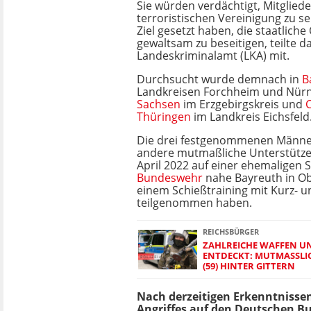
Sie würden verdächtigt, Mitgliede
terroristischen Vereinigung zu s
Ziel gesetzt haben, die staatlich
gewaltsam zu beseitigen, teilte d
Landeskriminalamt (LKA) mit.
Durchsucht wurde demnach in
B
Landkreisen Forchheim und Nürn
Sachsen
im Erzgebirgskreis und
Thüringen
im Landkreis Eichsfeld
Die drei festgenommenen Männer
andere mutmaßliche Unterstütze
April 2022 auf einer ehemaligen 
Bundeswehr
nahe Bayreuth in O
einem Schießtraining mit Kurz- 
teilgenommen haben.
REICHSBÜRGER
ZAHLREICHE WAFFEN U
ENTDECKT: MUTMASSLIC
59) HINTER GITTERN
Nach derzeitigen Erkenntnissen
Angriffes auf den Deutschen Bu