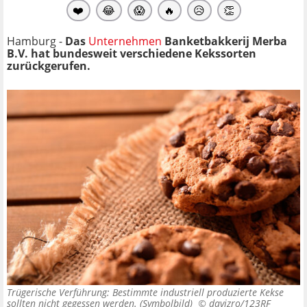
❤️
😂
😱
🔥
😥
👏
Hamburg -
Das
Unternehmen
Banketbakkerij Merba
B.V. hat bundesweit verschiedene Kekssorten
zurückgerufen.
Trügerische Verführung: Bestimmte industriell produzierte Kekse
sollten nicht gegessen werden. (Symbolbild) ©
davizro/123RF