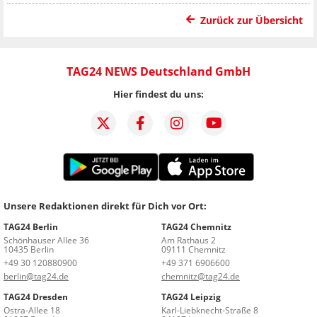
Zurück zur Übersicht
TAG24 NEWS Deutschland GmbH
Hier findest du uns:
Unsere Redaktionen direkt für Dich vor Ort:
TAG24 Berlin
TAG24 Chemnitz
Schönhauser Allee 36
Am Rathaus 2
10435 Berlin
09111 Chemnitz
+49 30 120880900
+49 371 6906600
berlin@tag24.de
chemnitz@tag24.de
TAG24 Dresden
TAG24 Leipzig
Ostra-Allee 18
Karl-Liebknecht-Straße 8