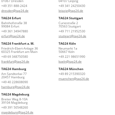
01067 Dresden
04107 Leipzig
+49 351 888-2424
+49 341 24250430
dresden@tag24.de
leipzig@tag24.de
TAG24 Erfurt
TAG24 Stuttgart
Bahnhofstraße 38
Curiestraße 2
99084 Erfurt
70563 Stuttgart
+49 361 34947880
+49 711 21952530
erfurt@tag24.de
stuttgart@tag24.de
TAG24 Frankfurt a. M.
TAG24 Köln
Friedrich-Ebert-Anlage 36
Neumarkt 1a
60325 Frankfurt am Main
50667 Köln
+49 69 348750580
+49 221 98651990
frankfurt@tag24.de
koeln@tag24.de
TAG24 Hamburg
TAG24 München
Am Sandtorkai 77
+49 89 215390320
20457 Hamburg
muenchen@tag24.de
+49 40 228608090
hamburg@tag24.de
TAG24 Magdeburg
Breiter Weg 8-10A
39104 Magdeburg
+49 391 50548260
magdeburg@tag24.de