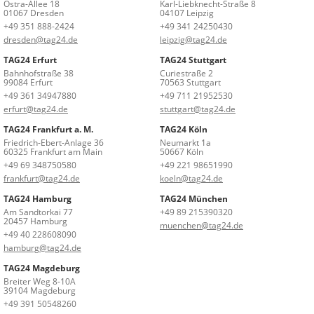
Ostra-Allee 18
Karl-Liebknecht-Straße 8
01067 Dresden
04107 Leipzig
+49 351 888-2424
+49 341 24250430
dresden@tag24.de
leipzig@tag24.de
TAG24 Erfurt
TAG24 Stuttgart
Bahnhofstraße 38
Curiestraße 2
99084 Erfurt
70563 Stuttgart
+49 361 34947880
+49 711 21952530
erfurt@tag24.de
stuttgart@tag24.de
TAG24 Frankfurt a. M.
TAG24 Köln
Friedrich-Ebert-Anlage 36
Neumarkt 1a
60325 Frankfurt am Main
50667 Köln
+49 69 348750580
+49 221 98651990
frankfurt@tag24.de
koeln@tag24.de
TAG24 Hamburg
TAG24 München
Am Sandtorkai 77
+49 89 215390320
20457 Hamburg
muenchen@tag24.de
+49 40 228608090
hamburg@tag24.de
TAG24 Magdeburg
Breiter Weg 8-10A
39104 Magdeburg
+49 391 50548260