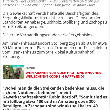
Mitarbeiter des Erzgebirgsklinikums protestierten ab 8 Uhr für
bessere Löhne und einen Inflationsausgleich. ©
André März
Die Gewerkschaft ver.di hatte alle Beschäftigten des
Erzgebirgsklinikums im nicht-ärztlichen Dienst an den
Standorten Annaberg-Buchholz, Stollberg und Zschopau
zum Streik aufgerufen.
Die erste Verhandlungsrunde verlief ergebnislos.
Am Krankenhausstandort Stollberg zogen ab 8 Uhr etwa
80 Mitarbeiter mit Plakaten, Trommeln und Trillerpfeifen
vom Krankenhaus zum Streiklokal Kulturbahnhof
Stollberg.
HUNDE
WEIMARANER NUR NOCH HAUT UND KNOCHEN:
WER SCHENKT COOP EIN HAPPY END?
"Wobei man da die Streikenden bedenken muss, die
sich im Notdienst befinden", meint
Gewerkschaftssekretär Robin Rottloff. "Somit sind es
in Stollberg etwa 100 und in Annaberg etwa 200
Beteiligte. In Zschopau sind wir aktuell bei ca. 40