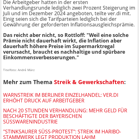
Die Arbeitgeber hatten in der ersten
Verhandlungsrunde lediglich zwei Prozent Steigerung im
Juli und im Dezember 2024 angeboten, teilte ver.di mit.
Einig seien sich die Tarifparteien lediglich bei der
Gewährung der geforderten Inflationsausgleichsprämie.
Das reicht aber nicht, so Rottloff: "Weil eine solche
Prämie nicht dauerhaft wirkt, die Inflation aber
dauerhaft höhere Preise im Supermarktregal
verursacht, braucht es nachhaltige und spürbare
Einkommensverbesserungen."
Titelfoto: André März
Mehr zum Thema
Streik & Gewerkschaften
:
WARNSTREIK IM BERLINER EINZELHANDEL: VER.DI
ERHÖHT DRUCK AUF ARBEITGEBER
NACH 20 STUNDEN VERHANDLUNG: MEHR GELD FÜR
BESCHÄFTIGTE DER BAYERISCHEN
SÜSSWARENINDUSTRIE
"STINKSAURER SÜSS-PROTEST": STREIK IM HARIBO-S
TAMMWERK LEGT PRODUKTION LAHM