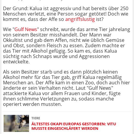
Der Grund: Kalua ist aggressiv und hat bereits über 250
Menschen verletzt, eine Person sogar getötet! Doch wie
kommt es, dass der Affe so
angriffslustig
ist?
Wie "
Gulf News
" schreibt, wurde das arme Tier jahrelang
von seinem Besitzer misshandelt. Der Mann war
Okkultist und gab dem Affen, nicht wie üblich Gemüse
und Obst, sondern Fleisch zu essen. Zudem machte er
das Tier mit Alkohol gefügig. So kam es, dass Kalua
süchtig nach Schnaps wurde und Aggressionen
entwickelte.
Als sein Besitzer starb und es dann plötzlich keinen
Alkohol mehr für das Tier gab, griff Kalua regelmäßig
Menschen an. Der Affe kam in einen Zoo, doch auch hier
änderte er sein Verhalten nicht. Laut "Gulf News"
attackierte Kalua vor allem Frauen und Kinder, fügte
ihnen schlimme Verletzungen zu, sodass manche
operiert werden mussten.
TIERE
ÄLTESTES OKAPI EUROPAS GESTORBEN: VITU
MUSSTE EINGESCHLÄFERT WERDEN