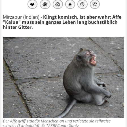
❤️
😂
😱
🔥
😥
👏
Mirzapur (Indien) -
Klingt komisch, ist aber wahr: Affe
"Kalua" muss sein ganzes Leben lang buchstäblich
hinter Gitter.
Der Affe griff ständig Menschen an und verletzte sie teilweise
schwer. (Symbolbild) ©
123RF/Janin Gantz