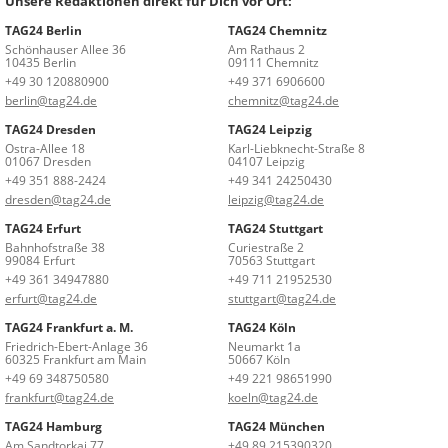
Unsere Redaktionen direkt für Dich vor Ort:
TAG24 Berlin
TAG24 Chemnitz
Schönhauser Allee 36
Am Rathaus 2
10435 Berlin
09111 Chemnitz
+49 30 120880900
+49 371 6906600
berlin@tag24.de
chemnitz@tag24.de
TAG24 Dresden
TAG24 Leipzig
Ostra-Allee 18
Karl-Liebknecht-Straße 8
01067 Dresden
04107 Leipzig
+49 351 888-2424
+49 341 24250430
dresden@tag24.de
leipzig@tag24.de
TAG24 Erfurt
TAG24 Stuttgart
Bahnhofstraße 38
Curiestraße 2
99084 Erfurt
70563 Stuttgart
+49 361 34947880
+49 711 21952530
erfurt@tag24.de
stuttgart@tag24.de
TAG24 Frankfurt a. M.
TAG24 Köln
Friedrich-Ebert-Anlage 36
Neumarkt 1a
60325 Frankfurt am Main
50667 Köln
+49 69 348750580
+49 221 98651990
frankfurt@tag24.de
koeln@tag24.de
TAG24 Hamburg
TAG24 München
Am Sandtorkai 77
+49 89 215390320