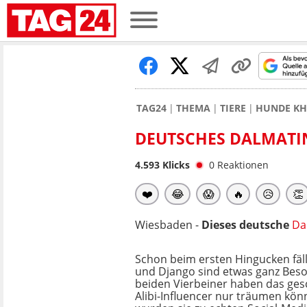
TAG24
THEMA
TIERE
HUNDE KH
DEUTSCHES DALMATIN
4.593
Klicks
0
Reaktionen
❤️
😂
😱
🔥
😥
👏
Wiesbaden -
Dieses deutsche
Da
Schon beim ersten Hingucken fällt
und Django sind etwas ganz Beso
beiden Vierbeiner haben das gesc
Alibi-Influencer nur träumen kön