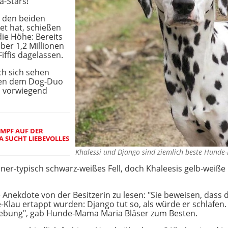
a-Stars!
n den beiden
t hat, schießen
die Höhe: Bereits
ber 1,2 Millionen
iffis dagelassen.
h sich sehen
aben dem Dog-Duo
n vorwiegend
MPF AUF DER
 SUCHT LIEBEVOLLES Z
Khalessi und Django sind ziemlich beste Hund
r-typisch schwarz-weißes Fell, doch Khaleesis gelb-weiße F
e Anekdote von der Besitzerin zu lesen: "Sie beweisen, dass
e-Klau ertappt wurden: Django tut so, als würde er schlafen. 
gebung", gab Hunde-Mama Maria Bläser zum Besten.