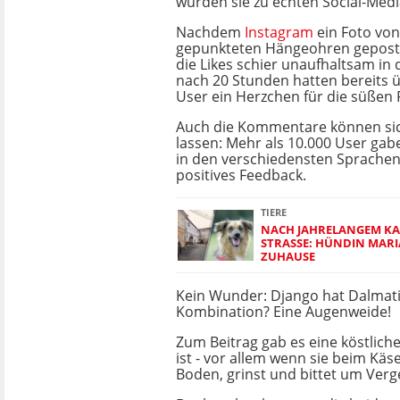
wurden sie zu echten Social-Medi
Nachdem
Instagram
ein Foto vo
gepunkteten Hängeohren geposte
die Likes schier unaufhaltsam in 
nach 20 Stunden hatten bereits ü
User ein Herzchen für die süßen F
Auch die Kommentare können sic
lassen: Mehr als 10.000 User g
in den verschiedensten Sprache
positives Feedback.
TIERE
NACH JAHRELANGEM KA
STRASSE: HÜNDIN MARIA
UHAUSE
Kein Wunder: Django hat Dalmatine
Kombination? Eine Augenweide!
Zum Beitrag gab es eine köstlich
ist - vor allem wenn sie beim Käs
Boden, grinst und bittet um Ver