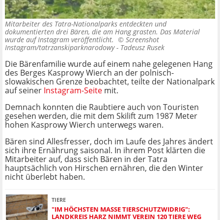
Mitarbeiter des Tatra-Nationalparks entdeckten und
dokumentierten drei Bären, die am Hang grasten. Das Material
wurde auf Instagram veröffentlicht. ©
Screenshot
Instagram/tatrzanskiparknarodowy - Tadeusz Rusek
Die Bärenfamilie wurde auf einem nahe gelegenen Hang
des Berges Kasprowy Wierch an der polnisch-
slowakischen Grenze beobachtet, teilte der Nationalpark
auf seiner
Instagram-Seite
mit.
Demnach konnten die Raubtiere auch von Touristen
gesehen werden, die mit dem Skilift zum 1987 Meter
hohen Kasprowy Wierch unterwegs waren.
Bären sind Allesfresser, doch im Laufe des Jahres ändert
sich ihre Ernährung saisonal. In ihrem Post klärten die
Mitarbeiter auf, dass sich Bären in der Tatra
hauptsächlich von Hirschen ernähren, die den Winter
nicht überlebt haben.
TIERE
"IM HÖCHSTEN MASSE TIERSCHUTZWIDRIG": L
ANDKREIS HARZ NIMMT VEREIN 120 TIERE WEG