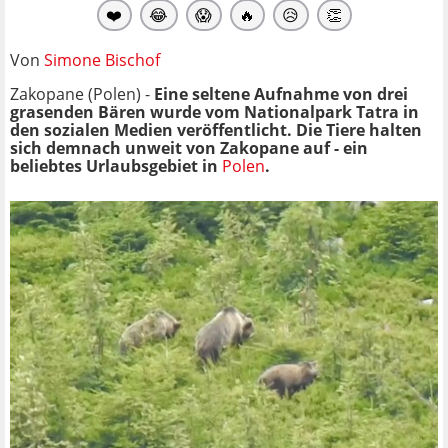
❤️
😂
😱
🔥
😥
👏
Von
Simone Bischof
Zakopane (Polen) -
Eine seltene Aufnahme von drei
grasenden Bären wurde vom Nationalpark Tatra in
den sozialen Medien veröffentlicht. Die Tiere halten
sich demnach unweit von Zakopane auf - ein
beliebtes Urlaubsgebiet in
Polen
.