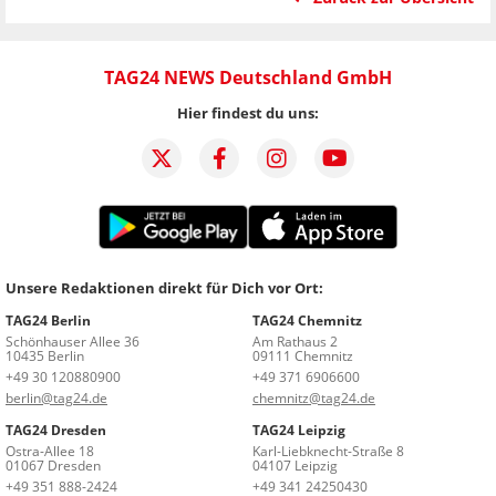
TAG24 NEWS Deutschland GmbH
Hier findest du uns:
Unsere Redaktionen direkt für Dich vor Ort:
TAG24 Berlin
TAG24 Chemnitz
Schönhauser Allee 36
Am Rathaus 2
10435 Berlin
09111 Chemnitz
+49 30 120880900
+49 371 6906600
berlin@tag24.de
chemnitz@tag24.de
TAG24 Dresden
TAG24 Leipzig
Ostra-Allee 18
Karl-Liebknecht-Straße 8
01067 Dresden
04107 Leipzig
+49 351 888-2424
+49 341 24250430