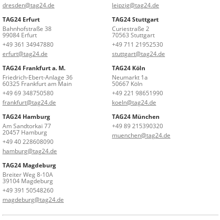
dresden@tag24.de
leipzig@tag24.de
TAG24 Erfurt
TAG24 Stuttgart
Bahnhofstraße 38
Curiestraße 2
99084 Erfurt
70563 Stuttgart
+49 361 34947880
+49 711 21952530
erfurt@tag24.de
stuttgart@tag24.de
TAG24 Frankfurt a. M.
TAG24 Köln
Friedrich-Ebert-Anlage 36
Neumarkt 1a
60325 Frankfurt am Main
50667 Köln
+49 69 348750580
+49 221 98651990
frankfurt@tag24.de
koeln@tag24.de
TAG24 Hamburg
TAG24 München
Am Sandtorkai 77
+49 89 215390320
20457 Hamburg
muenchen@tag24.de
+49 40 228608090
hamburg@tag24.de
TAG24 Magdeburg
Breiter Weg 8-10A
39104 Magdeburg
+49 391 50548260
magdeburg@tag24.de