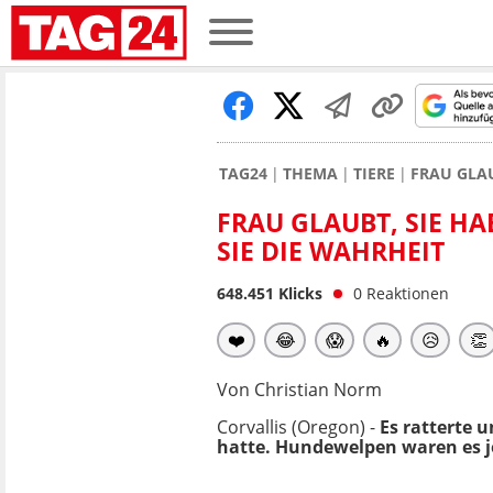
TAG24
THEMA
TIERE
FRAU GLAU
FRAU GLAUBT, SIE H
SIE DIE WAHRHEIT
648.451
Klicks
0
Reaktionen
❤️
😂
😱
🔥
😥
👏
Von Christian Norm
Corvallis (Oregon) -
Es ratterte u
hatte. Hundewelpen waren es je