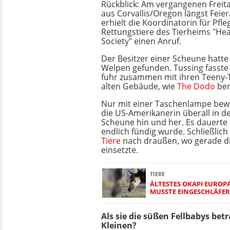
Rückblick: Am vergangenen Freita
aus Corvallis/Oregon längst Fei
erhielt die Koordinatorin für Pfle
Rettungstiere des Tierheims "H
Society" einen Anruf.
Der Besitzer einer Scheune hatte
Welpen gefunden. Tussing fasste 
fuhr zusammen mit ihren Teeny-
alten Gebäude, wie
The Dodo
ber
Nur mit einer Taschenlampe bewa
die US-Amerikanerin überall in d
Scheune hin und her. Es dauerte e
endlich fündig wurde. Schließlich
Tiere
nach draußen, wo gerade 
einsetzte.
TIERE
ÄLTESTES OKAPI EUROP
MUSSTE EINGESCHLÄFE
Als sie die süßen Fellbabys bet
Kleinen?