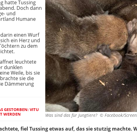
g hatte Tussing
erabend. Doch dann
ge- und
eartland Humane
 darin einen Wurf
sich ein Herz und
Töchtern zu dem
ichtet.
ffnet leuchtete
er dunklen
ine Weile, bis sie
 brachte sie die
die Dämmerung
AS GESTORBEN: VITU
RT WERDEN
Was sind das für Jungtiere? ©
Facebook/Screens
rachtete, fiel Tussing etwas auf, das sie stutzig machte.