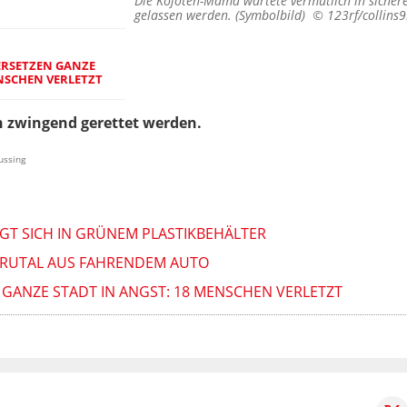
Die Kojoten-Mama wartete vermutlich in sichere
gelassen werden. (Symbolbild) ©
123rf/collins
RSETZEN GANZE
ENSCHEN VERLETZT
n zwingend gerettet werden.
ussing
NGT SICH IN GRÜNEM PLASTIKBEHÄLTER
BRUTAL AUS FAHRENDEM AUTO
GANZE STADT IN ANGST: 18 MENSCHEN VERLETZT