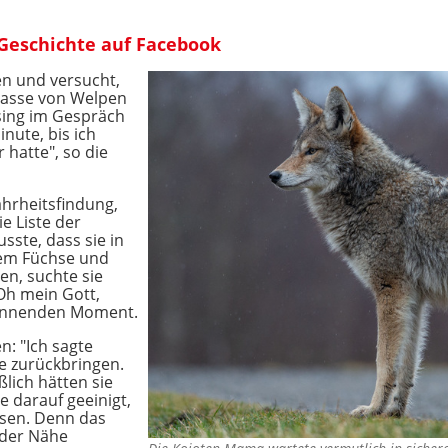
e Geschichte auf Facebook
en und versucht,
Rasse von Welpen
sing im Gespräch
nute, bis ich
r hatte", so die
ahrheitsfindung,
ie Liste der
sste, dass sie in
dem Füchse und
n, suchte sie
Oh mein Gott,
pannenden Moment.
n: "Ich sagte
e zurückbringen.
eßlich hätten sie
e darauf geeinigt,
ssen. Denn das
 der Nähe