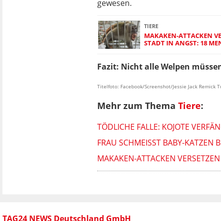
gewesen.
TIERE
MAKAKEN-ATTACKEN VE
STADT IN ANGST: 18 M
Fazit: Nicht alle Welpen müsse
Titelfoto: Facebook/Screenshot/Jessie Jack Remick T
Mehr zum Thema
Tiere
:
TÖDLICHE FALLE: KOJOTE VERFÄ
FRAU SCHMEISST BABY-KATZEN 
MAKAKEN-ATTACKEN VERSETZEN 
TAG24 NEWS Deutschland GmbH