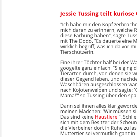
Jessie Tussing teilt kurios
"Ich habe mir den Kopf zerbroch
mich daran zu erinnern, welche 
diese Färbung haben", sagte Tus
mit The Dodo. "Es dauerte eine Mi
wirklich begriff, was ich da vor mi
Tierschützerin.
Eine ihrer Töchter half bei der W
googelte ganz einfach. "Sie ging d
Tierarten durch, von denen sie wu
dieser Gegend leben, und nach
Waschbären ausgeschlossen ware
nach Kojotenwelpen und sagte: '
Mama!'" so Tussing über den s
Dann sei ihnen alles klar geworde
meinen Mädchen: 'Wir müssen si
Das sind keine
Haustiere
'". Schli
sich mit dem Besitzer der Scheun
die Vierbeiner dort in Ruhe zu la
Muttertier sei vermutlich ganz in