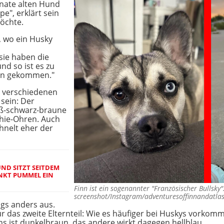
onate alten Hund
pe", erklärt sein
öchte.
 wo ein Husky
sie haben die
nd so ist es zu
ern gekommen."
g verschiedenen
sein: Der
iß-schwarz-braune
chie-Ohren. Auch
hnelt eher der
ND SITZT SEITDEM
ENKT PUMMEL EIN
Finn ist ein sogenannter "Französischer Bullsk
screenshot/Instagram/adventuresoffinnandatla
ngs anders aus.
r das zweite Elternteil: Wie es häufiger bei Huskys vorkomm
ns ist dunkelbraun, das andere wirkt dagegen hellblau.