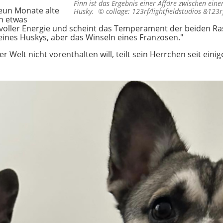
Finn ist das Ergebnis einer Affäre zwischen ein
eun Monate alte
Husky. ©
collage: 123rf/lightfieldstudios &12
en etwas
voller Energie und scheint das Temperament der beiden Ra
 eines Huskys, aber das Winseln eines Franzosen."
er Welt nicht vorenthalten will, teilt sein Herrchen seit eini