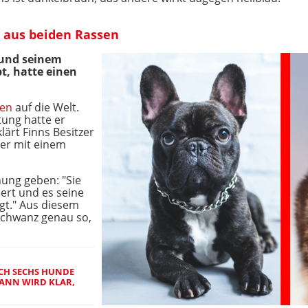
g aus beiden Rassen
 und seinem
t, hatte einen
en
auf die Welt.
tung hatte er
ärt Finns Besitzer
 er mit einem
nung geben: "Sie
ert und es seine
igt." Aus diesem
Schwanz genau so,
CH SECHS HUNDE
ANN WIRD KLAR, W