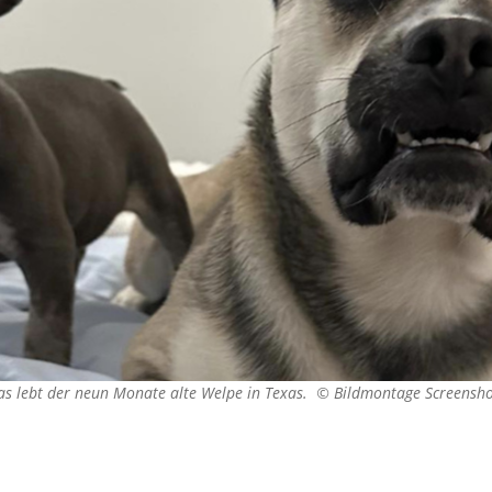
s lebt der neun Monate alte Welpe in Texas. ©
Bildmontage Screensho