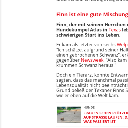
Finn ist eine gute Mischun
Finn, der mit seinem Herrchen
Hundekumpel Atlas in
Texas
leb
schwierigen Start ins Leben.
Er kam als letzter von sechs
Welp
"Ich schätze, aufgrund seiner Hal
einen gebrochenen Schwanz", erkl
gegenüber
Newsweek
. "Also kam
krummen Schwanz heraus."
Doch ein Tierarzt konnte Entwar
sagten, dass das manchmal passi
Lebensqualität nicht beeinträcht
Grund beließ der Texaner Finns 
wie er eben auf die Welt kam.
HUNDE
FRAUEN SEHEN PLÖTZLI
AUF STRASSE LAUFEN: D
AS PASSIERT IST