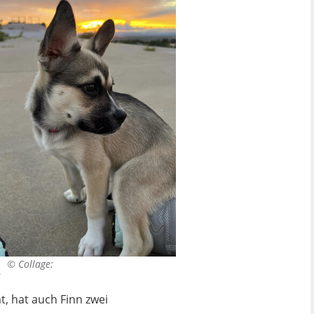
y". ©
Collage:
s
t, hat auch Finn zwei