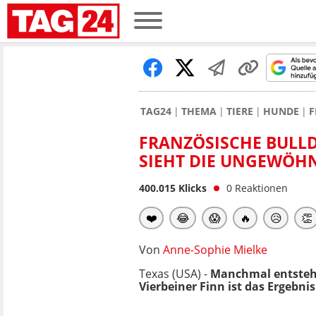
TAG24
THEMA
TIERE
HUNDE
F
FRANZÖSISCHE BULLD
SIEHT DIE UNGEWÖH
400.015
Klicks
0
Reaktionen
❤️
😂
😱
🔥
😥
👏
Von
Anne-Sophie Mielke
Texas (USA) -
Manchmal entstehen
Vierbeiner Finn ist das Ergebn