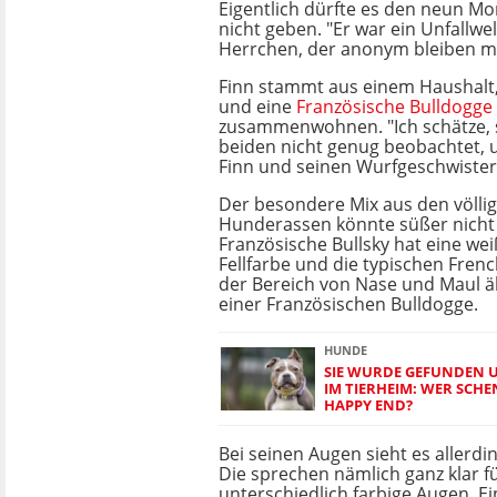
Eigentlich dürfte es den neun M
nicht geben. "Er war ein Unfallwel
Herrchen, der anonym bleiben m
Finn stammt aus einem Haushalt,
und eine
Französische Bulldogge
zusammenwohnen. "Ich schätze, 
beiden nicht genug beobachtet, u
Finn und seinen Wurfgeschwist
Der besondere Mix aus den völli
Hunderassen könnte süßer nicht 
Französische Bullsky hat eine we
Fellfarbe und die typischen Fren
der Bereich von Nase und Maul ä
einer Französischen Bulldogge.
HUNDE
SIE WURDE GEFUNDEN U
IM TIERHEIM: WER SCH
HAPPY END?
Bei seinen Augen sieht es allerdi
Die sprechen nämlich ganz klar fü
unterschiedlich farbige Augen. Ei