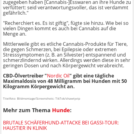
zugegeben haben [Cannabis-]Esswaren an ihre Hunde zu
verfüttert: seid verantwortungsvoller, das ist verdammt
gefährlich."
"Recherchiert es. Es ist giftig", fügte sie hinzu. Wie bei so
vielen Dingen kommt es auch bei Cannabis auf die
Menge an.
Mittlerweile gibt es etliche Cannabis-Produkte für Tiere,
die gegen Schmerzen, bei Epilepsie oder extremen
Stresssymptomen (z. B. an Silvester) entspannend und
schmerzlindernd wirken. Allerdings werden diese in sehr
geringen Dosen und nach Körpergewicht verabreicht.
CBD-Ölvertreiber "
Nordic Oil
" gibt eine tägliche
Maximaldosis von 48 Milligramm bei Hunden mit 50
Kilogramm Körpergewicht an.
Titelfoto: Bildmontage/Screenshots: TikTok/shawtyvip
Mehr zum Thema
Hunde
:
BRUTALE SCHÄFERHUND-ATTACKE BEI GASSI-TOUR:
HAUSTIER IN KLINIK