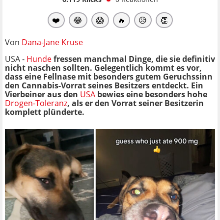
❤️
😂
😱
🔥
😥
👏
Von
Dana-Jane Kruse
USA -
Hunde
fressen manchmal Dinge, die sie definitiv
nicht naschen sollten. Gelegentlich kommt es vor,
dass eine Fellnase mit besonders gutem Geruchssinn
den Cannabis-Vorrat seines Besitzers entdeckt. Ein
Vierbeiner aus den
USA
bewies eine besonders hohe
Drogen-Toleranz
, als er den Vorrat seiner Besitzerin
komplett plünderte.