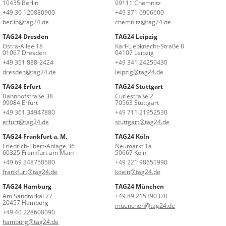
10435 Berlin
09111 Chemnitz
+49 30 120880900
+49 371 6906600
berlin@tag24.de
chemnitz@tag24.de
TAG24 Dresden
TAG24 Leipzig
Ostra-Allee 18
Karl-Liebknecht-Straße 8
01067 Dresden
04107 Leipzig
+49 351 888-2424
+49 341 24250430
dresden@tag24.de
leipzig@tag24.de
TAG24 Erfurt
TAG24 Stuttgart
Bahnhofstraße 38
Curiestraße 2
99084 Erfurt
70563 Stuttgart
+49 361 34947880
+49 711 21952530
erfurt@tag24.de
stuttgart@tag24.de
TAG24 Frankfurt a. M.
TAG24 Köln
Friedrich-Ebert-Anlage 36
Neumarkt 1a
60325 Frankfurt am Main
50667 Köln
+49 69 348750580
+49 221 98651990
frankfurt@tag24.de
koeln@tag24.de
TAG24 Hamburg
TAG24 München
Am Sandtorkai 77
+49 89 215390320
20457 Hamburg
muenchen@tag24.de
+49 40 228608090
hamburg@tag24.de