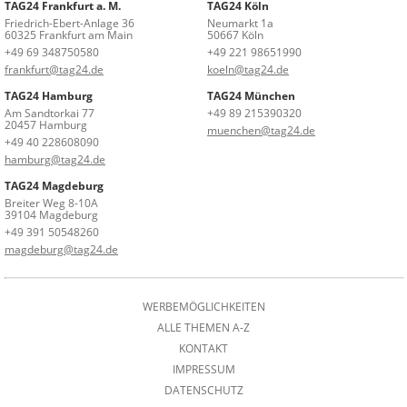
TAG24 Frankfurt a. M.
TAG24 Köln
Friedrich-Ebert-Anlage 36
Neumarkt 1a
60325 Frankfurt am Main
50667 Köln
+49 69 348750580
+49 221 98651990
frankfurt@tag24.de
koeln@tag24.de
TAG24 Hamburg
TAG24 München
Am Sandtorkai 77
+49 89 215390320
20457 Hamburg
muenchen@tag24.de
+49 40 228608090
hamburg@tag24.de
TAG24 Magdeburg
Breiter Weg 8-10A
39104 Magdeburg
+49 391 50548260
magdeburg@tag24.de
WERBEMÖGLICHKEITEN
ALLE THEMEN A-Z
KONTAKT
IMPRESSUM
DATENSCHUTZ