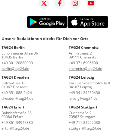
Unsere Redaktionen direkt für Dich vor Ort:
TAG24 Berlin
TAG24 Chemnitz
Schönhauser Allee 36
Am Rathaus 2
10435 Berlin
09111 Chemnitz
+49 30 120880900
+49 371 6906600
berlin@tag24.de
chemnitz@tag24.de
TAG24 Dresden
TAG24 Leipzig
Ostra-Allee 18
Karl-Liebknecht-Straße 8
01067 Dresden
04107 Leipzig
+49 351 888-2424
+49 341 24250430
dresden@tag24.de
leipzig@tag24.de
TAG24 Erfurt
TAG24 Stuttgart
Bahnhofstraße 38
Curiestraße 2
99084 Erfurt
70563 Stuttgart
+49 361 34947880
+49 711 21952530
erfurt@tag24.de
stuttgart@tag24.de