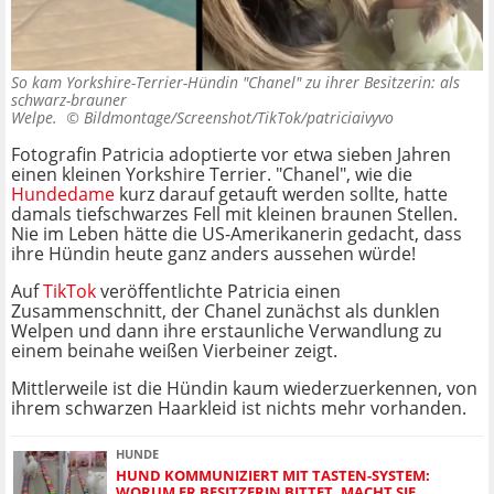
So kam Yorkshire-Terrier-Hündin "Chanel" zu ihrer Besitzerin: als
schwarz-brauner
Welpe. ©
Bildmontage/Screenshot/TikTok/patriciaivyvo
Fotografin Patricia adoptierte vor etwa sieben Jahren
einen kleinen Yorkshire Terrier. "Chanel", wie die
Hundedame
kurz darauf getauft werden sollte, hatte
damals tiefschwarzes Fell mit kleinen braunen Stellen.
Nie im Leben hätte die US-Amerikanerin gedacht, dass
ihre Hündin heute ganz anders aussehen würde!
Auf
TikTok
veröffentlichte Patricia einen
Zusammenschnitt, der Chanel zunächst als dunklen
Welpen und dann ihre erstaunliche Verwandlung zu
einem beinahe weißen Vierbeiner zeigt.
Mittlerweile ist die Hündin kaum wiederzuerkennen, von
ihrem schwarzen Haarkleid ist nichts mehr vorhanden.
HUNDE
HUND KOMMUNIZIERT MIT TASTEN-SYSTEM:
WORUM ER BESITZERIN BITTET, MACHT SIE