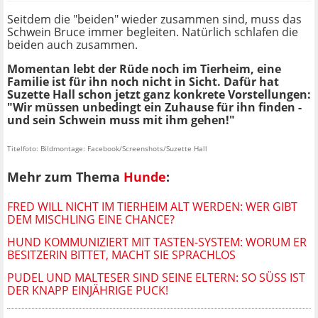
Seitdem die "beiden" wieder zusammen sind, muss das
Schwein Bruce immer begleiten. Natürlich schlafen die
beiden auch zusammen.
Momentan lebt der Rüde noch im Tierheim, eine
Familie ist für ihn noch nicht in Sicht. Dafür hat
Suzette Hall schon jetzt ganz konkrete Vorstellungen:
"Wir müssen unbedingt ein Zuhause für ihn finden -
und sein Schwein muss mit ihm gehen!"
Titelfoto: Bildmontage: Facebook/Screenshots/Suzette Hall
Mehr zum Thema
Hunde
:
FRED WILL NICHT IM TIERHEIM ALT WERDEN: WER GIBT
DEM MISCHLING EINE CHANCE?
HUND KOMMUNIZIERT MIT TASTEN-SYSTEM: WORUM ER
BESITZERIN BITTET, MACHT SIE SPRACHLOS
PUDEL UND MALTESER SIND SEINE ELTERN: SO SÜSS IST D
ER KNAPP EINJÄHRIGE PUCK!