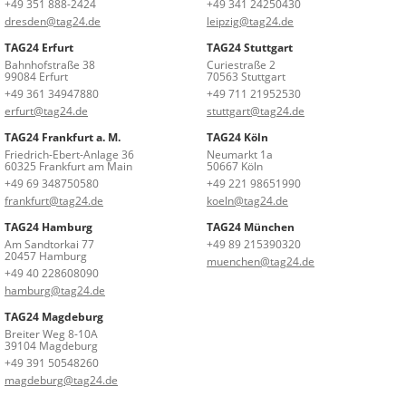
+49 351 888-2424
+49 341 24250430
dresden@tag24.de
leipzig@tag24.de
TAG24 Erfurt
TAG24 Stuttgart
Bahnhofstraße 38
Curiestraße 2
99084 Erfurt
70563 Stuttgart
+49 361 34947880
+49 711 21952530
erfurt@tag24.de
stuttgart@tag24.de
TAG24 Frankfurt a. M.
TAG24 Köln
Friedrich-Ebert-Anlage 36
Neumarkt 1a
60325 Frankfurt am Main
50667 Köln
+49 69 348750580
+49 221 98651990
frankfurt@tag24.de
koeln@tag24.de
TAG24 Hamburg
TAG24 München
Am Sandtorkai 77
+49 89 215390320
20457 Hamburg
muenchen@tag24.de
+49 40 228608090
hamburg@tag24.de
TAG24 Magdeburg
Breiter Weg 8-10A
39104 Magdeburg
+49 391 50548260
magdeburg@tag24.de