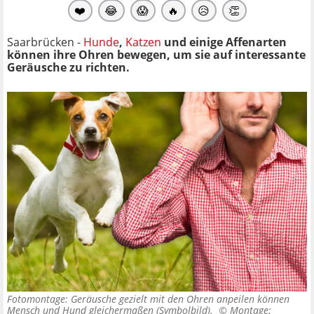
❤️
😂
😱
🔥
😥
👏
Saarbrücken -
Hunde
,
Katzen
und einige Affenarten
können ihre Ohren bewegen, um sie auf interessante
Geräusche zu richten.
Fotomontage: Geräusche gezielt mit den Ohren anpeilen können
Mensch und Hund gleichermaßen (Symbolbild). ©
Montage: