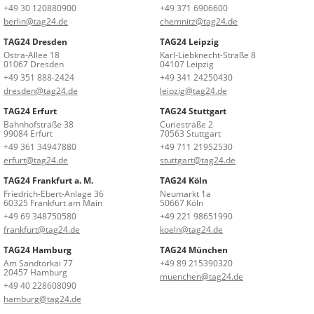
+49 30 120880900
+49 371 6906600
berlin@tag24.de
chemnitz@tag24.de
TAG24 Dresden
TAG24 Leipzig
Ostra-Allee 18
Karl-Liebknecht-Straße 8
01067 Dresden
04107 Leipzig
+49 351 888-2424
+49 341 24250430
dresden@tag24.de
leipzig@tag24.de
TAG24 Erfurt
TAG24 Stuttgart
Bahnhofstraße 38
Curiestraße 2
99084 Erfurt
70563 Stuttgart
+49 361 34947880
+49 711 21952530
erfurt@tag24.de
stuttgart@tag24.de
TAG24 Frankfurt a. M.
TAG24 Köln
Friedrich-Ebert-Anlage 36
Neumarkt 1a
60325 Frankfurt am Main
50667 Köln
+49 69 348750580
+49 221 98651990
frankfurt@tag24.de
koeln@tag24.de
TAG24 Hamburg
TAG24 München
Am Sandtorkai 77
+49 89 215390320
20457 Hamburg
muenchen@tag24.de
+49 40 228608090
hamburg@tag24.de