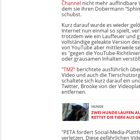
Channel
nicht mehr auffindbare V
dem sie ihren Dobermann "Sphin
schubst.
Kurz darauf wurde es wieder gelö
Internet nun einmal so spielt, ver
trotzdem wie ein Lauffeuer und gi
vollständige geleakte Version de
von YouTube aber mittlerweile se
es "gegen die YouTube-Richtlinie
oder grausamen Inhalten verstöß
"
TMZ
" berichtete ausführlich üb
Video und auch die Tierschutzor
schaltete sich kurz darauf ein un
Twitter, Brooke von der Videopl
entfernen.
HUNDE
ZWEI HUNDE LAUFEN AU
RETTET DIE TIERE AUS G
"PETA fordert Social-Media-Plattf
verletzen. Diese gefährlichen V