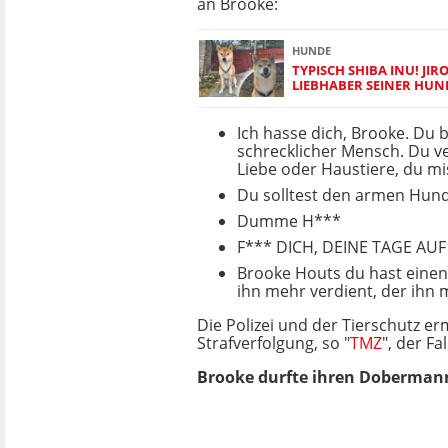
an Brooke:
HUNDE
TYPISCH SHIBA INU! JIR
LIEBHABER SEINER HUN
Ich hasse dich, Brooke. Du b
schrecklicher Mensch. Du ve
Liebe oder Haustiere, du mi
Du solltest den armen Hund
Dumme H***
F*** DICH, DEINE TAGE AU
Brooke Houts du hast einen 
ihn mehr verdient, der ihn m
Die Polizei und der Tierschutz e
Strafverfolgung, so "
TMZ
", der F
Brooke durfte ihren Dobermann