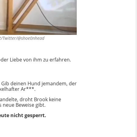
t/Twitter/@shoe0nhead
der Liebe von ihm zu erfahren.
..) Gib deinen Hund jemandem, der
kelhafter Ar***.
handelte, droht Brook keine
es neue Beweise gibt.
te nicht gesperrt.