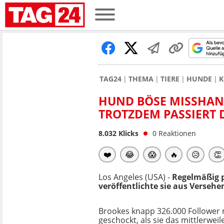
TAG24
THEMA
TIERE
HUNDE
K
HUND BÖSE MISSHAN
TROTZDEM PASSIERT D
8.032
Klicks
0
Reaktionen
❤️
😂
😱
🔥
😥
👏
Los Angeles (USA) -
Regelmäßig p
veröffentlichte sie aus Versehe
Brookes knapp 326.000 Follower 
geschockt, als sie das mittlerweil