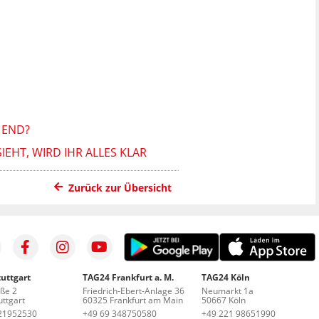
 END?
IEHT, WIRD IHR ALLES KLAR
Zurück zur Übersicht
uttgart
TAG24 Frankfurt a. M.
TAG24 Köln
aße 2
Friedrich-Ebert-Anlage 36
Neumarkt 1a
ttgart
60325 Frankfurt am Main
50667 Köln
21952530
+49 69 348750580
+49 221 98651990