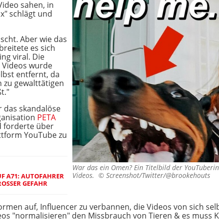
ideo sahen, in
x" schlägt und
scht. Aber wie das
breitete es sich
ng viral. Die
s Videos wurde
lbst entfernt, da
n zu gewalttätigen
t."
er das skandalöse
ganisation
PETA
d forderte über
attform YouTube zu
War das ein Omen? Ein Titelbild der YouTuberin 
Videos. ©
Screenshot/Twitter/@brookehouts
F A71: AUTOFAHRER
ROSSER GEFAHR
ormen auf, Influencer zu verbannen, die Videos von sich selb
ideos "normalisieren" den Missbrauch von Tieren & es muss