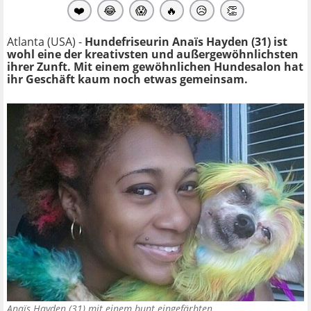
❤️
😂
😱
🔥
😥
👏
Atlanta (USA) -
Hundefriseurin Anaïs Hayden (31) ist
wohl eine der kreativsten und außergewöhnlichsten
ihrer Zunft. Mit einem gewöhnlichen Hundesalon hat
ihr Geschäft kaum noch etwas gemeinsam.
Anaïs Hayden (31) mit einem bunt eingefärbten