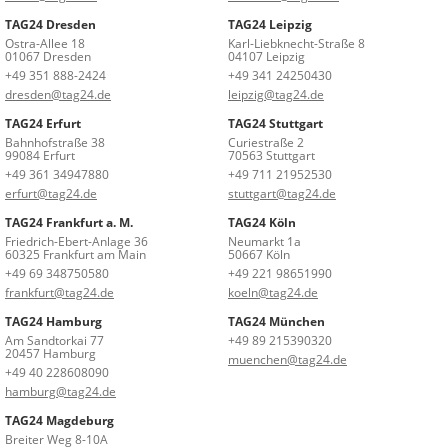
TAG24 Dresden
TAG24 Leipzig
Ostra-Allee 18
Karl-Liebknecht-Straße 8
01067 Dresden
04107 Leipzig
+49 351 888-2424
+49 341 24250430
dresden@tag24.de
leipzig@tag24.de
TAG24 Erfurt
TAG24 Stuttgart
Bahnhofstraße 38
Curiestraße 2
99084 Erfurt
70563 Stuttgart
+49 361 34947880
+49 711 21952530
erfurt@tag24.de
stuttgart@tag24.de
TAG24 Frankfurt a. M.
TAG24 Köln
Friedrich-Ebert-Anlage 36
Neumarkt 1a
60325 Frankfurt am Main
50667 Köln
+49 69 348750580
+49 221 98651990
frankfurt@tag24.de
koeln@tag24.de
TAG24 Hamburg
TAG24 München
Am Sandtorkai 77
+49 89 215390320
20457 Hamburg
muenchen@tag24.de
+49 40 228608090
hamburg@tag24.de
TAG24 Magdeburg
Breiter Weg 8-10A