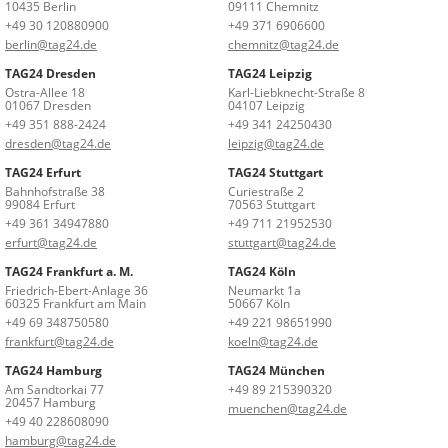
10435 Berlin
09111 Chemnitz
+49 30 120880900
+49 371 6906600
berlin@tag24.de
chemnitz@tag24.de
TAG24 Dresden
TAG24 Leipzig
Ostra-Allee 18
Karl-Liebknecht-Straße 8
01067 Dresden
04107 Leipzig
+49 351 888-2424
+49 341 24250430
dresden@tag24.de
leipzig@tag24.de
TAG24 Erfurt
TAG24 Stuttgart
Bahnhofstraße 38
Curiestraße 2
99084 Erfurt
70563 Stuttgart
+49 361 34947880
+49 711 21952530
erfurt@tag24.de
stuttgart@tag24.de
TAG24 Frankfurt a. M.
TAG24 Köln
Friedrich-Ebert-Anlage 36
Neumarkt 1a
60325 Frankfurt am Main
50667 Köln
+49 69 348750580
+49 221 98651990
frankfurt@tag24.de
koeln@tag24.de
TAG24 Hamburg
TAG24 München
Am Sandtorkai 77
+49 89 215390320
20457 Hamburg
muenchen@tag24.de
+49 40 228608090
hamburg@tag24.de